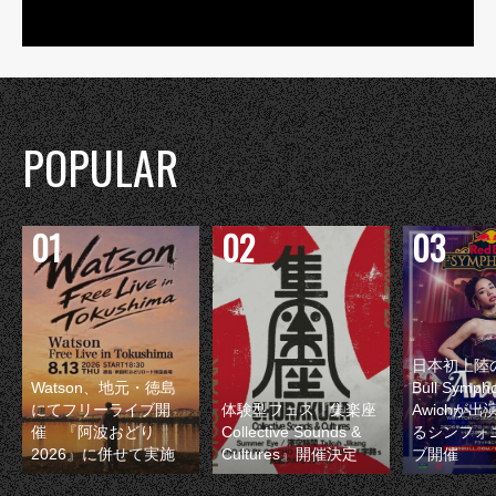
POPULAR
日本初上陸の
Watson、地元・徳島
Bull Symp
にてフリーライブ開
体験型フェス『集楽座
Awichが
催 『阿波おどり
Collective Sounds &
るシンフォ
2026』に併せて実施
Cultures』開催決定
ブ開催