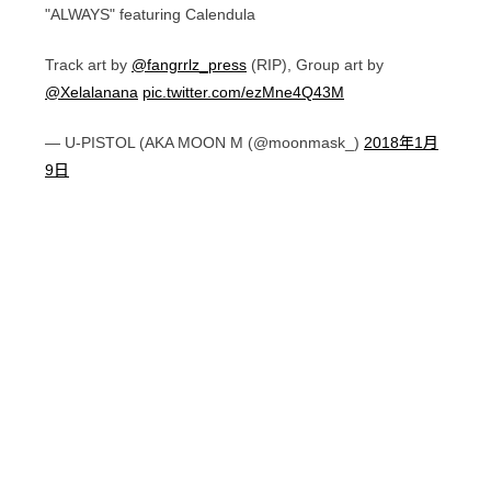
"ALWAYS" featuring Calendula
Track art by
@fangrrlz_press
(RIP), Group art by
@Xelalanana
pic.twitter.com/ezMne4Q43M
— U-PISTOL (AKA MOON M (@moonmask_)
2018年1月
9日