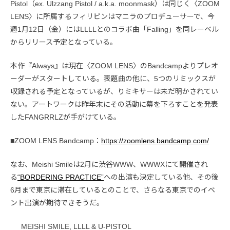
Pistol（ex. Ulzzang Pistol / a.k.a. moonmask）は同じく〈ZOOM
LENS〉に所属するフィリピンはマニラのプロデューサーで、今
週1月12日（金）にはLLLLとのコラボ曲「Falling」を同レーベル
からリリース予定となっている。
本作『Always』は現在〈ZOOM LENS〉のBandcampよりプレオ
ーダーがスタートしている。表題曲の他に、5つのリミックスが
収録される予定となっているが、りミキサーは未だ明かされてい
ない。アートワークは昨年末にその活動に幕を下ろすことを発表
したFANGRRLZが手がけている。
■ZOOM LENS Bandcamp：
https://zoomlens.bandcamp.com/
なお、Meishi Smileは2月に渋谷WWW、WWWXにて開催され
る
“BORDERING PRACTICE”
への出演も決定している他、その後
6月まで東京に滞在しているとのことで、さらなる東京でのイベ
ント出演が期待できそうだ。
MEISHI SMILE, LLLL & U-PISTOL