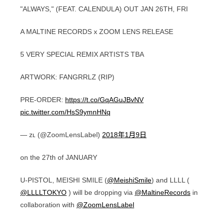
"ALWAYS," (FEAT. CALENDULA) OUT JAN 26TH, FRI
A MALTINE RECORDS x ZOOM LENS RELEASE
5 VERY SPECIAL REMIX ARTISTS TBA
ARTWORK: FANGRRLZ (RIP)
PRE-ORDER:
https://t.co/GqAGuJBvNV
pic.twitter.com/HsS9ymnHNq
— ᴢʟ (@ZoomLensLabel)
2018年1月9日
on the 27th of JANUARY
U-PISTOL, MEISHI SMILE (
@MeishiSmile
) and LLLL (
@LLLLTOKYO
) will be dropping via
@MaltineRecords
in
collaboration with
@ZoomLensLabel