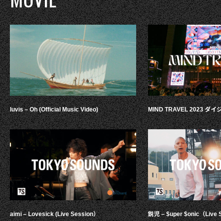
luvis – Oh (Official Music Video)
MIND TRAVEL 2023 
aimi – Lovesick (Live Session）
鋭児 – $uper $onic（Live 