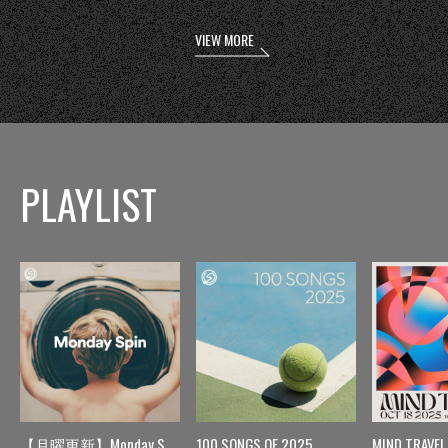
VIEW MORE
PLAYLIST
【月曜更新】Monday Spin
100 SONGS OF 2025
MIND TRAVEL