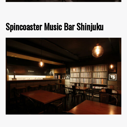
Spincoaster Music Bar Shinjuku