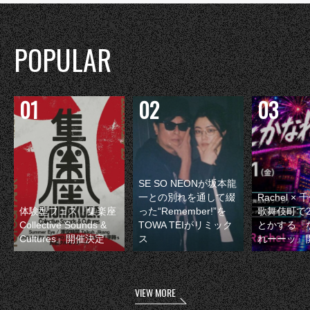
POPULAR
SE SO NEONが坂本龍
一との別れを通して綴
Rachel 
体験型フェス『集楽座
った“Remember!”を
歌舞伎町で
Collective Sounds &
TOWA TEIがリミック
とかする『
Cultures』開催決定
ス
れーーッ』
VIEW MORE