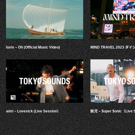
luvis – Oh (Official Music Video)
MIND TRAVEL 2023 
aimi – Lovesick (Live Session）
鋭児 – $uper $onic（Live 