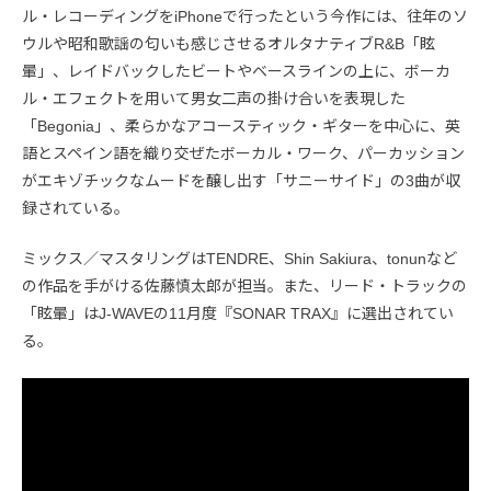
ル・レコーディングをiPhoneで行ったという今作には、往年のソ
ウルや昭和歌謡の匂いも感じさせるオルタナティブR&B「眩
暈」、レイドバックしたビートやベースラインの上に、ボーカ
ル・エフェクトを用いて男女二声の掛け合いを表現した
「Begonia」、柔らかなアコースティック・ギターを中心に、英
語とスペイン語を織り交ぜたボーカル・ワーク、パーカッション
がエキゾチックなムードを醸し出す「サニーサイド」の3曲が収
録されている。
ミックス／マスタリングはTENDRE、Shin Sakiura、tonunなど
の作品を手がける佐藤慎太郎が担当。また、リード・トラックの
「眩暈」はJ-WAVEの11月度『SONAR TRAX』に選出されてい
る。