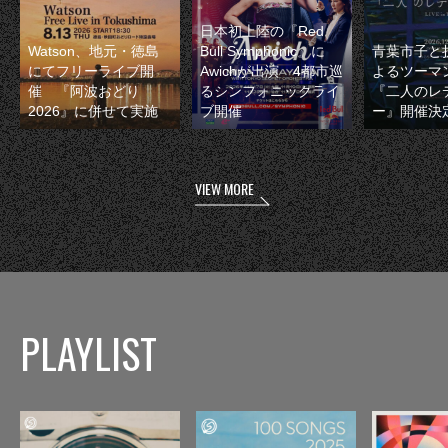
日本初上陸の『Red
Watson、地元・徳島
Bull Symphonic』に
青葉市子と
にてフリーライブ開
Awichが出演 4都市巡
よるツーマ
催 『阿波おどり
るシンフォニックライ
『二人のレ
2026』に併せて実施
ブ開催
ー』開催決
VIEW MORE
PLAYLIST