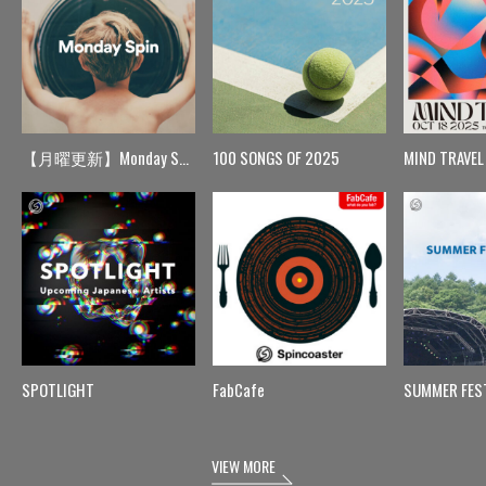
【月曜更新】Monday Spin
100 SONGS OF 2025
MIND TRAVEL
SPOTLIGHT
FabCafe
SUMMER FES
VIEW MORE