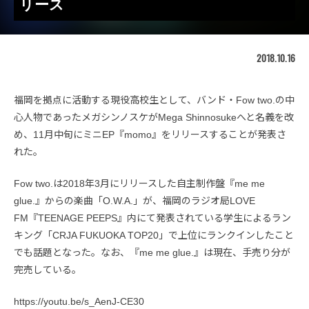
リース
2018.10.16
福岡を拠点に活動する現役高校生として、バンド・Fow two.の中
心人物であったメガシンノスケがMega Shinnosukeへと名義を改
め、11月中旬にミニEP『momo』をリリースすることが発表さ
れた。
Fow two.は2018年3月にリリースした自主制作盤『me me
glue.』からの楽曲「O.W.A.」が、福岡のラジオ局LOVE
FM『TEENAGE PEEPS』内にて発表されている学生によるラン
キング「CRJA FUKUOKA TOP20」で上位にランクインしたこと
でも話題となった。なお、『me me glue.』は現在、手売り分が
完売している。
https://youtu.be/s_AenJ-CE30