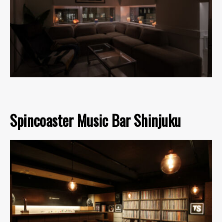
Spincoaster Music Bar Shinjuku