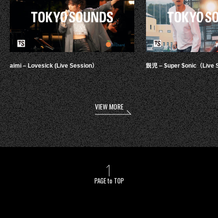
aimi – Lovesick (Live Session）
鋭児 – $uper $onic（Live 
VIEW MORE
PAGE to TOP