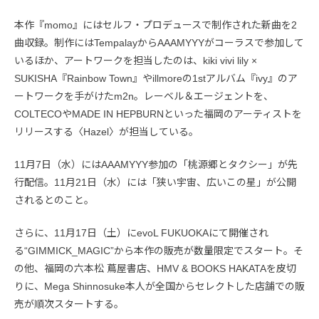
本作『momo』にはセルフ・プロデュースで制作された新曲を2
曲収録。制作にはTempalayからAAAMYYYがコーラスで参加して
いるほか、アートワークを担当したのは、kiki vivi lily ×
SUKISHA『Rainbow Town』やillmoreの1stアルバム『ivy』のア
ートワークを手がけたm2n。レーベル＆エージェントを、
COLTECOやMADE IN HEPBURNといった福岡のアーティストを
リリースする〈Hazel〉が担当している。
11月7日（水）にはAAAMYYY参加の「桃源郷とタクシー」が先
行配信。11月21日（水）には「狭い宇宙、広いこの星」が公開
されるとのこと。
さらに、11月17日（土）にevoL FUKUOKAにて開催され
る“GIMMICK_MAGIC”から本作の販売が数量限定でスタート。そ
の他、福岡の六本松 蔦屋書店、HMV & BOOKS HAKATAを皮切
りに、Mega Shinnosuke本人が全国からセレクトした店舗での販
売が順次スタートする。