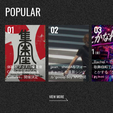
POPULAR
Rachel 
体験型フェス『集楽座
jjean、sheidAをフィー
歌舞伎町で
Collective Sounds &
チャーした最新シング
とかする『
Cultures』開催決定
ル“gossip boy”MV公開
れーーッ』
VIEW MORE