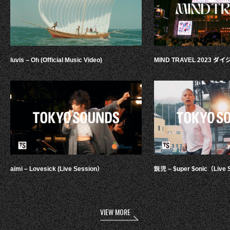
luvis – Oh (Official Music Video)
MIND TRAVEL 2023 
aimi – Lovesick (Live Session）
鋭児 – $uper $onic（Live 
VIEW MORE