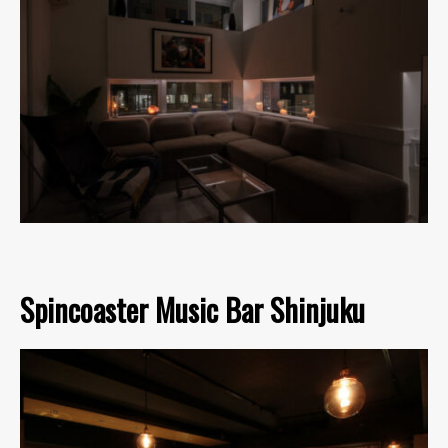
Spincoaster Music Bar Shinjuku