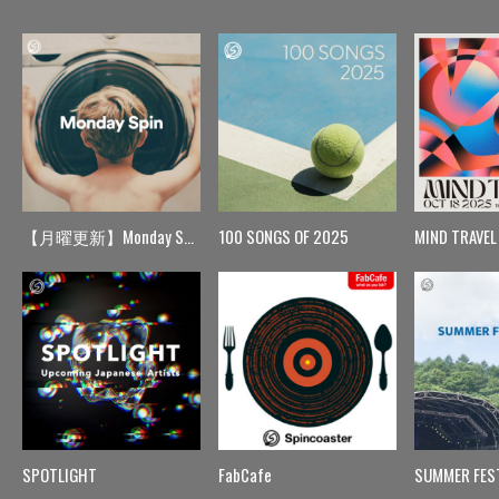
【月曜更新】Monday Spin
100 SONGS OF 2025
MIND TRAVEL
SPOTLIGHT
FabCafe
SUMMER FES