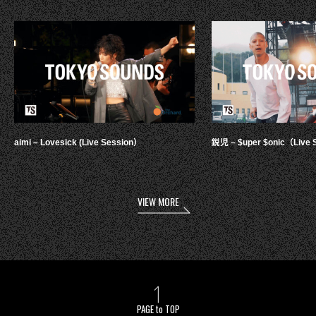
aimi – Lovesick (Live Session）
鋭児 – $uper $onic（Live 
VIEW MORE
PAGE to TOP