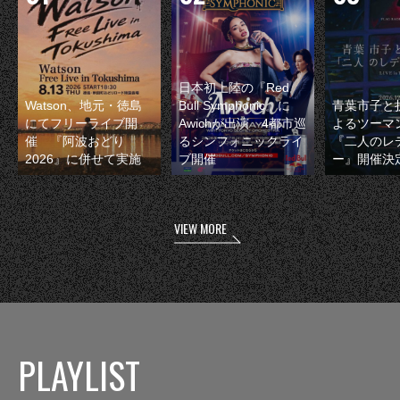
日本初上陸の『Red
Watson、地元・徳島
Bull Symphonic』に
青葉市子と
にてフリーライブ開
Awichが出演 4都市巡
よるツーマ
催 『阿波おどり
るシンフォニックライ
『二人のレ
2026』に併せて実施
ブ開催
ー』開催決
VIEW MORE
PLAYLIST