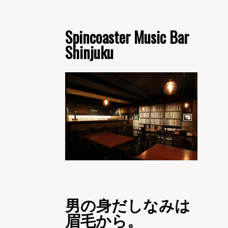
Spincoaster Music Bar
Shinjuku
男の身だしなみは
眉毛から。