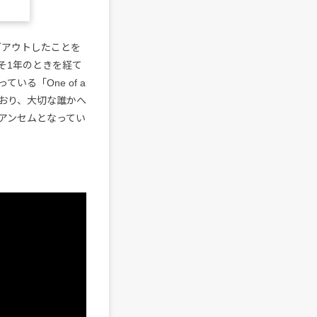
ハングアウトしたことを
そ1年のときを経て
る「One of a
ており、大切な誰かへ
アンセムとなってい