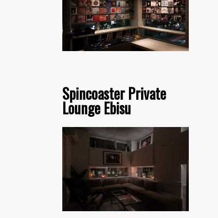
Spincoaster Private
Lounge Ebisu