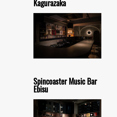
Kagurazaka
Spincoaster Music Bar
Ebisu