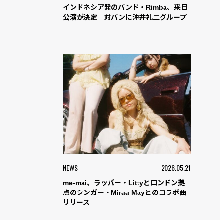
インドネシア発のバンド・Rimba、来日
公演が決定 対バンに沖井礼二グループ
NEWS
2026.05.21
me-mai、ラッパー・Littyとロンドン拠
点のシンガー・Miraa Mayとのコラボ曲
リリース