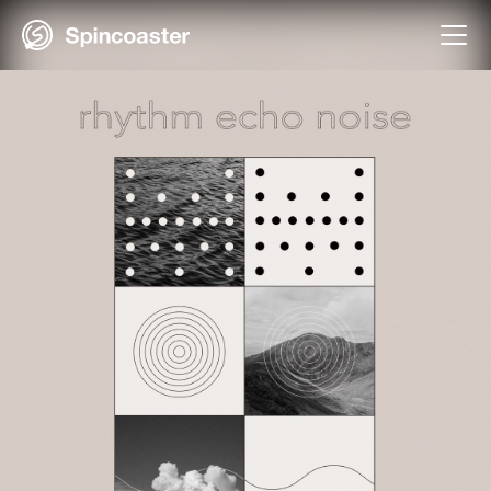
Skip
to
content