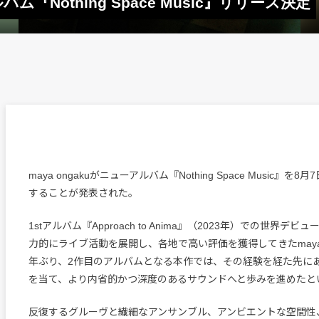
ルバム『Nothing Space Music』リリース決定
maya ongakuがニューアルバム『Nothing Space Music』
することが発表された。
1stアルバム『Approach to Anima』（2023年）での世界デ
力的にライブ活動を展開し、各地で高い評価を獲得してきたmaya o
年ぶり、2作目のアルバムとなる本作では、その経験を経た先に
を当て、より内省的かつ深度のあるサウンドへと歩みを進めたと
反復するグルーヴと繊細なアンサンブル、アンビエントな空間性