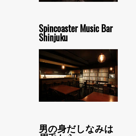
Spincoaster Music Bar
Shinjuku
男の身だしなみは