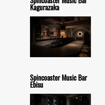
Spincoaster Music Bar
Kagurazaka
Spincoaster Music Bar
Ebisu