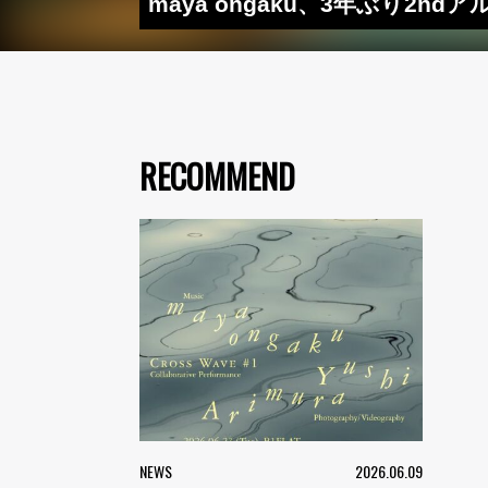
maya ongaku、3年ぶり2ndア
RECOMMEND
NEWS
2026.06.09