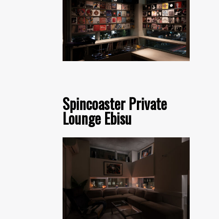
Spincoaster Private
Lounge Ebisu