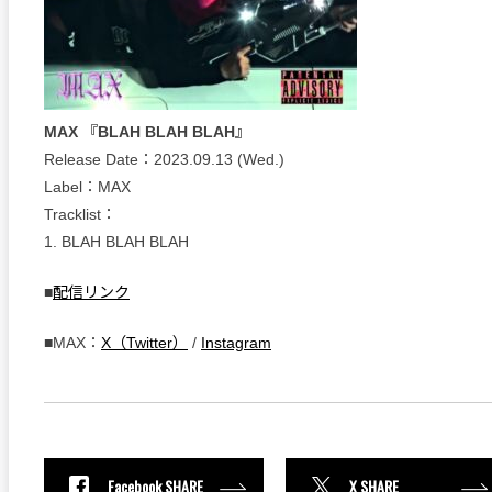
MAX 『BLAH BLAH BLAH』
Release Date：2023.09.13 (Wed.)
Label：MAX
Tracklist：
1. BLAH BLAH BLAH
■
配信リンク
■MAX：
X（Twitter）
/
Instagram
Facebook SHARE
X SHARE