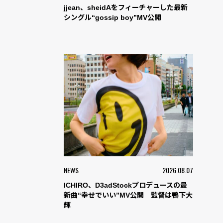
jjean、sheidAをフィーチャーした最新
シングル“gossip boy”MV公開
NEWS
2026.08.07
ICHIRO、D3adStockプロデュースの最
新曲“幸せでいい”MV公開 監督は鴨下大
輝