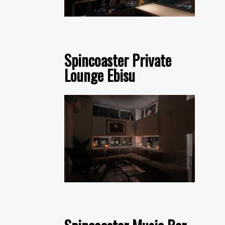
Spincoaster Private
Lounge Ebisu