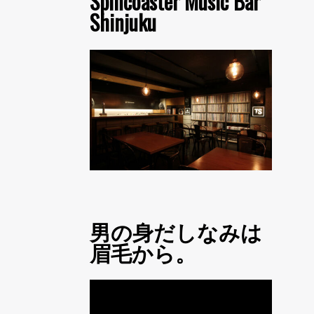
Spincoaster Music Bar
Shinjuku
男の身だしなみは
眉毛から。