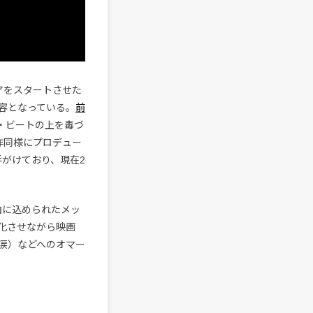
アをスタートさせた
容となっている。
前
・ビートの上を毒づ
作同様にプロデュー
手がけており、現在2
曲に込められたメッ
化させながら映画
っぱいの涙）などへのオマー