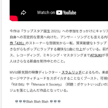
今作は『ラップスタア誕生 2023』への参加をきっかけにキャリ
自身への否定的な意見へ向けた、アンサー・ソングとも言える内
作「420」
のストーナーな雰囲気から一転、質実剛健なトラップ
きながらもポップにラップする痛快な1曲に仕上がっている。前
ス、レコーディング、ミキシング・マスタリングまで
ATSUKI
が
人はさらなる新曲を制作中とのこと。
MVは新気鋭の映像ディレクター・
スラムリッチ
によるもの。楽
セージやアティチュードをスポイルすることなくブースト、可視
『Kill Bill』や『Menace II Society』（邦題：ポケットい
ジュを落とし込んだ作品となっている。
Blah Blah Blah