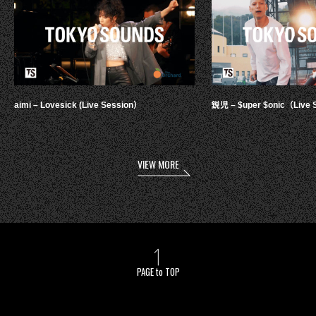
aimi – Lovesick (Live Session）
鋭児 – $uper $onic（Live 
VIEW MORE
PAGE to TOP