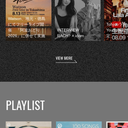
Watson、地元・徳島
にてフリーライブ開
Tohjiのラ
催 『阿波おどり
INTERVIEW ｜
YouTube
2026』に併せて実施
RACH? × idom
定
VIEW MORE
PLAYLIST