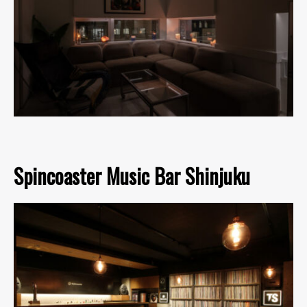
Spincoaster Music Bar Shinjuku