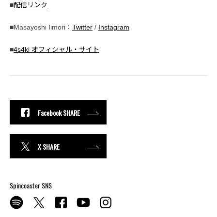
■
配信リンク
■Masayoshi Iimori：
Twitter
/
Instagram
■
4s4ki オフィシャル・サイト
Facebook SHARE
X SHARE
Spincoaster SNS