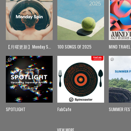
【月曜更新】Monday Spin
100 SONGS OF 2025
MIND TRAVEL
SPOTLIGHT
FabCafe
SUMMER FES
VIEW MORE