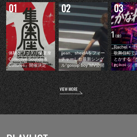
Rachel 
体験型フェス『集楽座
jjean、sheidAをフィー
歌舞伎町で
Collective Sounds &
チャーした最新シング
とかする『
Cultures』開催決定
ル“gossip boy”MV公開
れーーッ』
VIEW MORE