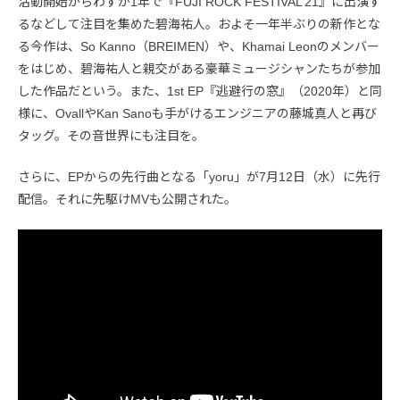
活動開始からわずか1年で『FUJI ROCK FESTIVAL’21』に出演す
るなどして注目を集めた碧海祐人。およそ一年半ぶりの新作とな
る今作は、So Kanno（BREIMEN）や、Khamai Leonのメンバー
をはじめ、碧海祐人と親交がある豪華ミュージシャンたちが参加
した作品だという。また、1st EP『逃避行の窓』（2020年）と同
様に、OvallやKan Sanoも手がけるエンジニアの藤城真人と再び
タッグ。その音世界にも注目を。
さらに、EPからの先行曲となる「yoru」が7月12日（水）に先行
配信。それに先駆けMVも公開された。