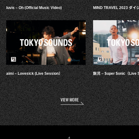
luvis – Oh (Official Music Video)
MIND TRAVEL 2023 
aimi – Lovesick (Live Session）
鋭児 – $uper $onic（Live 
VIEW MORE