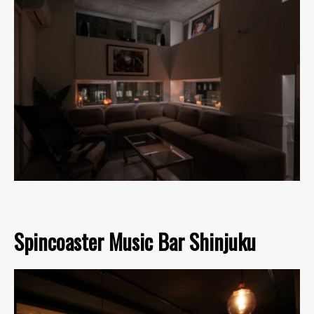
Spincoaster Music Bar Shinjuku