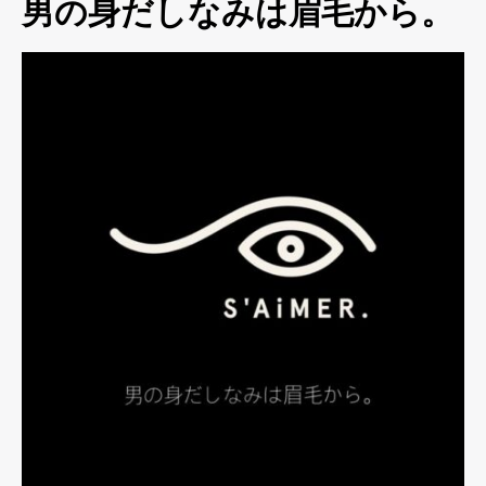
男の身だしなみは眉毛から。