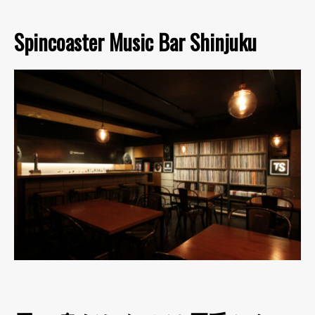
Spincoaster Music Bar Shinjuku