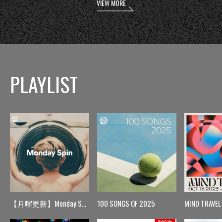
VIEW MORE
PLAYLIST
【月曜更新】Monday Spin
100 SONGS OF 2025
MIND TRAVEL