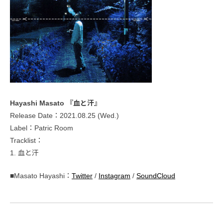
Hayashi Masato 『血と汗』
Release Date：2021.08.25 (Wed.)
Label：Patric Room
Tracklist：
1. 血と汗
■Masato Hayashi：
Twitter
/
Instagram
/
SoundCloud