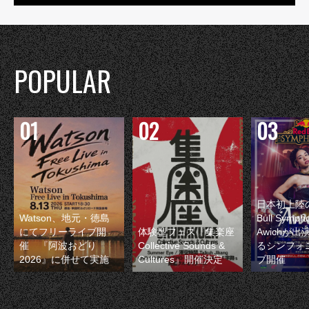
POPULAR
日本初上陸の
Watson、地元・徳島
Bull Symp
にてフリーライブ開
体験型フェス『集楽座
Awichが
催 『阿波おどり
Collective Sounds &
るシンフォ
2026』に併せて実施
Cultures』開催決定
ブ開催