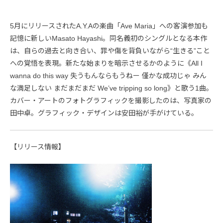
5月にリリースされたA.Y.Aの楽曲「Ave Maria」への客演参加も
記憶に新しいMasato Hayashi。同名義初のシングルとなる本作
は、自らの過去と向き合い、罪や傷を背負いながら“生きる”こと
への覚悟を表現。新たな始まりを暗示させるかのように《All I
wanna do this way 失うもんならもうねー 僅かな成功じゃ みん
な満足しない まだまだまだ We’ve tripping so long》と歌う1曲。
カバー・アートのフォトグラフィックを撮影したのは、写真家の
田中卓。グラフィック・デザインは安田裕が手がけている。
【リリース情報】