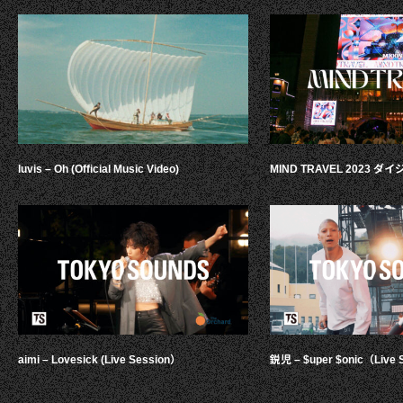
luvis – Oh (Official Music Video)
MIND TRAVEL 2023 
aimi – Lovesick (Live Session）
鋭児 – $uper $onic（Live 