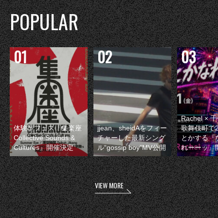
POPULAR
Rachel 
体験型フェス『集楽座
jjean、sheidAをフィー
歌舞伎町で
Collective Sounds &
チャーした最新シング
とかする『
Cultures』開催決定
ル“gossip boy”MV公開
れーーッ』
VIEW MORE