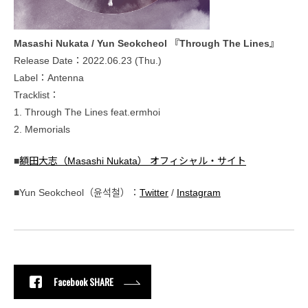
Masashi Nukata / Yun Seokcheol 『Through The Lines』
Release Date：2022.06.23 (Thu.)
Label：Antenna
Tracklist：
1. Through The Lines feat.ermhoi
2. Memorials
■
額田大志（Masashi Nukata） オフィシャル・サイト
■Yun Seokcheol（윤석철）：
Twitter
/
Instagram
Facebook SHARE