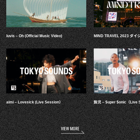
luvis – Oh (Official Music Video)
MIND TRAVEL 2023 
aimi – Lovesick (Live Session）
鋭児 – $uper $onic（Live 
VIEW MORE