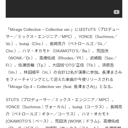
「Mirage Collective – Collective ver.」にはSTUTS（プロデュー
サー／ミックス・エンジニア／MPC）、YONCE（Suchmos／
Vo.）、butaji（Cho.）、長岡亮介（ペトロールズ／Gt.／
Cho.）、ハマ・オカモト（OKAMOTO’S／Ba.）、荒田洸
（WONK／Dr.）、高橋佑成（Rhodes／Pf.）、武嶋聡（Sax／
Fl.）、佐瀬悠輔（Tp.）、大田垣“OTG”正信（Tb.）、須原杏
（Vn.）、林田順平（Vc.）の合計12名が演奏に参加。長澤まさみ
をフィーチャリングとして迎えた楽曲が今夜リリースされる
「Mirage Op.4 – Collective ver. (feat. 長澤まさみ)」となる。
STUTS（プロデューサー／ミックス・エンジニア／MPC）、
YONCE（Suchmos｜ヴォーカル）、butaji（コーラス）、長岡亮
介（ペトロールズ｜ギター／コーラス）、ハマ・オカモト
(OKAMOTO’S｜ベース）、荒田洸 (WONK｜ドラム)、高橋佑成