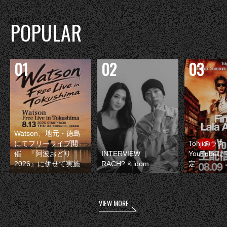
POPULAR
Watson、地元・徳島
にてフリーライブ開
Tohjiのラ
催 『阿波おどり
INTERVIEW ｜
YouTube
2026』に併せて実施
RACH? × idom
定
VIEW MORE