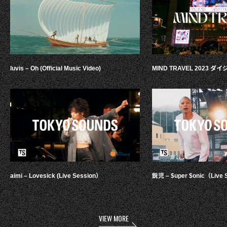
luvis – Oh (Official Music Video)
MIND TRAVEL 2023 
aimi – Lovesick (Live Session）
鋭児 – $uper $onic（Live 
VIEW MORE