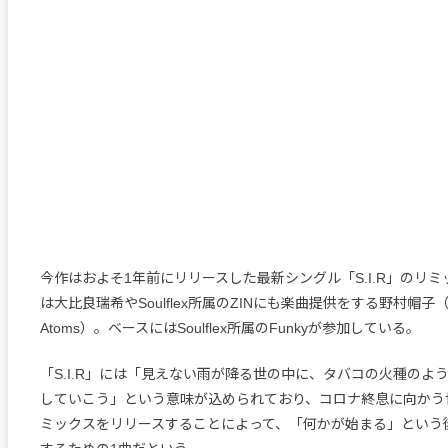
今作はおよそ1年前にリリースした最新シングル「S.I.R」のリ
は大比良瑞希やSoulflex所属のZINにも楽曲提供をする野村帽子（Br
Atoms）。ベースにはSoulflex所属のFunkyが参加している。
「S.I.R」には「見えない雨が降る世の中に、タバコの火種のよ
していこう」という意味が込められており、コロナ終息に向かう
ミックスをリリースすることによって、「何かが始まる」という