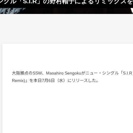
ku、シングル「S.I.R」の野村帽子によるリミックス
大阪拠点のSSW、Masahiro Sengokuがニュー・シングル「S.I.R (Bo
Remix)」を本日7月6日（水）にリリースした。