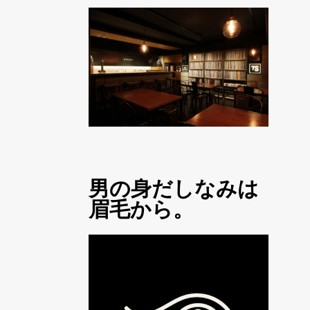
男の身だしなみは
眉毛から。