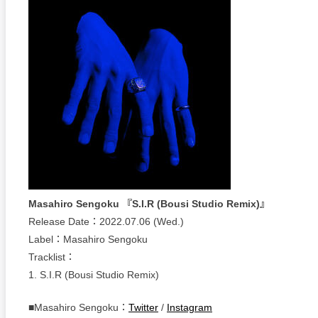
Masahiro Sengoku 『S.I.R (Bousi Studio Remix)』
Release Date：2022.07.06 (Wed.)
Label：Masahiro Sengoku
Tracklist：
1. S.I.R (Bousi Studio Remix)
■Masahiro Sengoku：
Twitter
/
Instagram