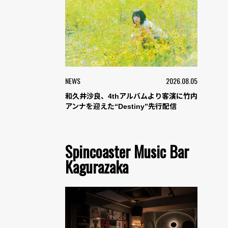
NEWS
2026.08.05
和久井沙良、4thアルバムより客演に竹内
アンナを迎えた“Destiny”先行配信
Spincoaster Music Bar
Kagurazaka