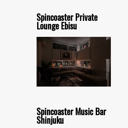
Spincoaster Private
Lounge Ebisu
Spincoaster Music Bar
Shinjuku