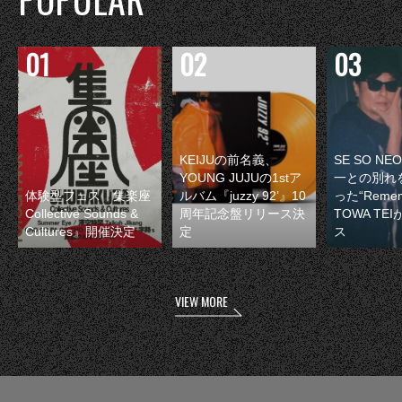
KEIJUの前名義、
SE SO N
YOUNG JUJUの1stア
一との別れ
体験型フェス『集楽座
ルバム『juzzy 92’』10
った“Remem
Collective Sounds &
周年記念盤リリース決
TOWA TE
Cultures』開催決定
定
ス
VIEW MORE