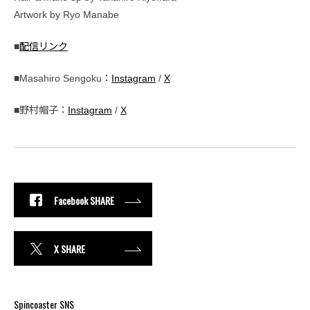
Artwork by Ryo Manabe
■
配信リンク
■Masahiro Sengoku：
Instagram
/
X
■野村帽子：
Instagram
/
X
Facebook SHARE
X SHARE
Spincoaster SNS