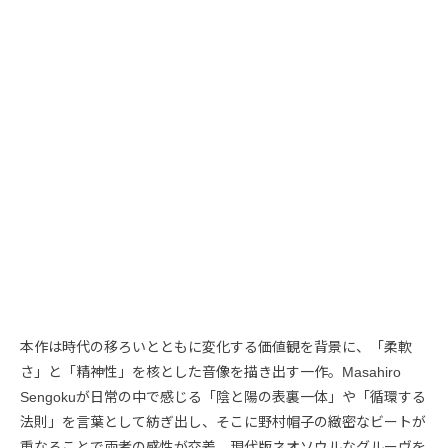
本作は時代の移ろいとともに変化する価値観を背景に、「柔軟
さ」と「精神性」を核とした音像を描き出す一作。Masahiro
Sengokuが日常の中で感じる「陰と陽の表裏一体」や「循環する
法則」を言葉として紡ぎ出し、そこに野村帽子の緻密なビートが
重なることで両者の感性が交差。現代版ネオソウルなグルーヴを