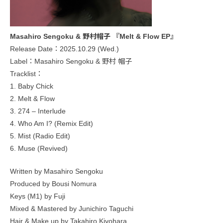
Masahiro Sengoku & 野村帽子 『Melt & Flow EP』
Release Date：2025.10.29 (Wed.)
Label：Masahiro Sengoku & 野村 帽子
Tracklist：
1. Baby Chick
2. Melt & Flow
3. 274 – Interlude
4. Who Am I? (Remix Edit)
5. Mist (Radio Edit)
6. Muse (Revived)
Written by Masahiro Sengoku
Produced by Bousi Nomura
Keys (M1) by Fuji
Mixed & Mastered by Junichiro Taguchi
Hair & Make up by Takahiro Kiyohara