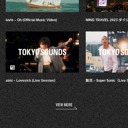
luvis – Oh (Official Music Video)
MIND TRAVEL 2023 
aimi – Lovesick (Live Session）
鋭児 – $uper $onic（Live 
VIEW MORE