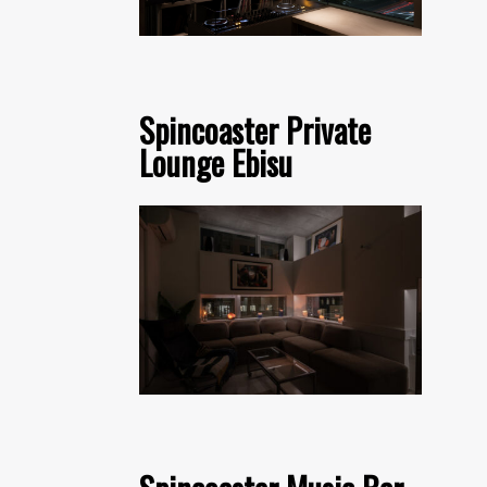
Spincoaster Private
Lounge Ebisu