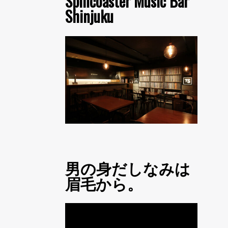
Spincoaster Music Bar
Shinjuku
男の身だしなみは
眉毛から。