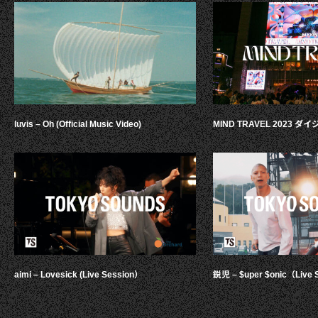
luvis – Oh (Official Music Video)
MIND TRAVEL 2023 
aimi – Lovesick (Live Session）
鋭児 – $uper $onic（Live 