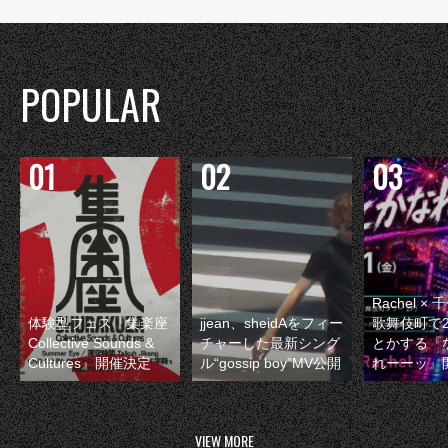
POPULAR
Rachel 
体験型フェス『集楽座
jjean、sheidAをフィー
歌舞伎町で
Collective Sounds &
チャーした最新シング
とかする『
Cultures』開催決定
ル“gossip boy”MV公開
れーーッ』
VIEW MORE