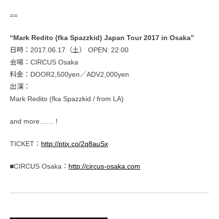
==
“Mark Redito (fka Spazzkid) Japan Tour 2017 in Osaka”
日時：2017.06.17（土） OPEN: 22:00
会場：CIRCUS Osaka
料金：DOOR2,500yen／ADV2,000yen
出演：
Mark Redito (fka Spazzkid / from LA)
and more……！
TICKET：
http://ptix.co/2q8auSx
■CIRCUS Osaka：
http://circus-osaka.com