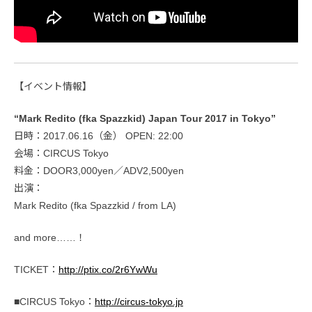
【イベント情報】
“Mark Redito (fka Spazzkid) Japan Tour 2017 in Tokyo”
日時：2017.06.16（金） OPEN: 22:00
会場：CIRCUS Tokyo
料金：DOOR3,000yen／ADV2,500yen
出演：
Mark Redito (fka Spazzkid / from LA)
and more……！
TICKET：
http://ptix.co/2r6YwWu
■CIRCUS Tokyo：
http://circus-tokyo.jp