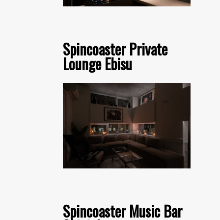
Spincoaster Private
Lounge Ebisu
Spincoaster Music Bar