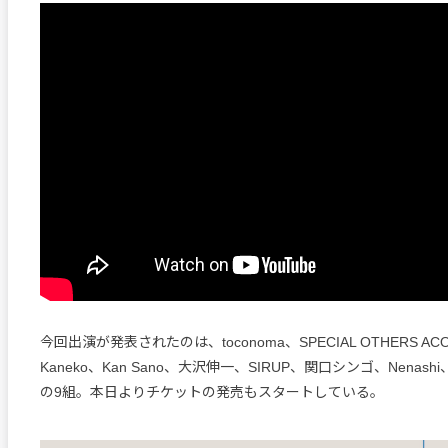
今回出演が発表されたのは、toconoma、SPECIAL OTHERS ACOU
Kaneko、Kan Sano、大沢伸一、SIRUP、関口シンゴ、Nenashi、C
の9組。本日よりチケットの発売もスタートしている。