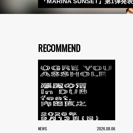
『MARINA SUNSET』第1弾発表で
RECOMMEND
NEWS
2026.08.06