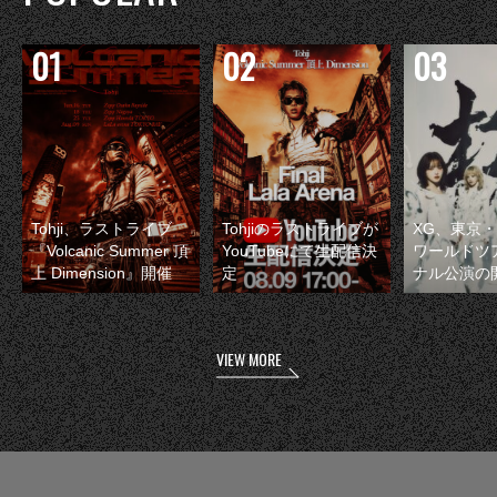
Tohji、ラストライブ
Tohjiのラストライブが
XG、東京
『Volcanic Summer 頂
YouTubeにて生配信決
ワールドツ
上 Dimension』開催
定
ナル公演の
VIEW MORE