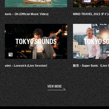
luvis – Oh (Official Music Video)
MIND TRAVEL 2023 
aimi – Lovesick (Live Session）
鋭児 – $uper $onic（Live 
VIEW MORE