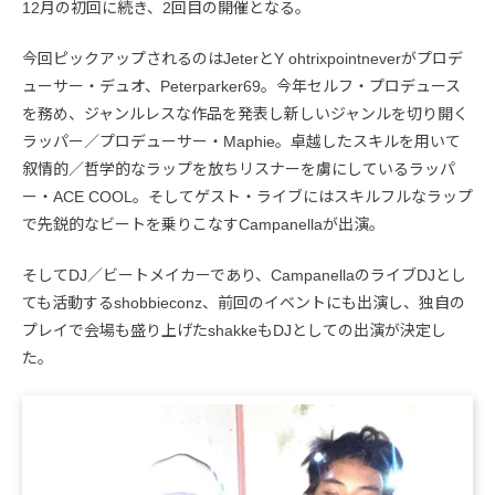
12月の初回に続き、2回目の開催となる。
今回ピックアップされるのはJeterとY ohtrixpointneverがプロデ
ューサー・デュオ、Peterparker69。今年セルフ・プロデュース
を務め、ジャンルレスな作品を発表し新しいジャンルを切り開く
ラッパー／プロデューサー・Maphie。卓越したスキルを用いて
叙情的／哲学的なラップを放ちリスナーを虜にしているラッパ
ー・ACE COOL。そしてゲスト・ライブにはスキルフルなラップ
で先鋭的なビートを乗りこなすCampanellaが出演。
そしてDJ／ビートメイカーであり、CampanellaのライブDJとし
ても活動するshobbieconz、前回のイベントにも出演し、独自の
プレイで会場も盛り上げたshakkeもDJとしての出演が決定し
た。