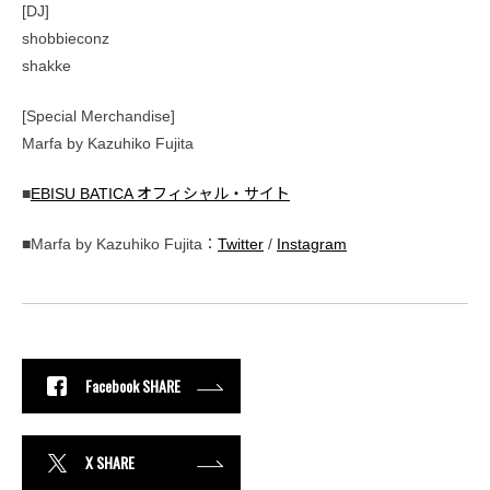
[DJ]
shobbieconz
shakke
[Special Merchandise]
Marfa by Kazuhiko Fujita
■
EBISU BATICA オフィシャル・サイト
■Marfa by Kazuhiko Fujita：
Twitter
/
Instagram
Facebook SHARE
X SHARE