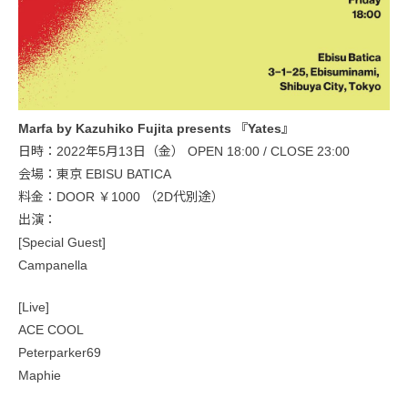
Marfa by Kazuhiko Fujita presents 『Yates』
日時：2022年5月13日（金） OPEN 18:00 / CLOSE 23:00
会場：東京 EBISU BATICA
料金：DOOR ￥1000 （2D代別途）
出演：
[Special Guest]
Campanella
[Live]
ACE COOL
Peterparker69
Maphie