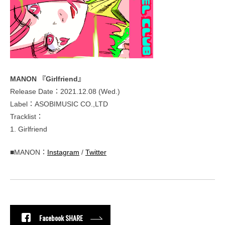
MANON 『Girlfriend』
Release Date：2021.12.08 (Wed.)
Label：ASOBIMUSIC CO.,LTD
Tracklist：
1. Girlfriend
■MANON：
Instagram
/
Twitter
Facebook SHARE