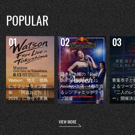
POPULAR
日本初上陸の『Red
Watson、地元・徳島
Bull Symphonic』に
青葉市子と
にてフリーライブ開
Awichが出演 4都市巡
よるツーマ
催 『阿波おどり
るシンフォニックライ
『二人のレ
2026』に併せて実施
ブ開催
ー』開催決
VIEW MORE