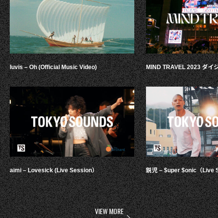
luvis – Oh (Official Music Video)
MIND TRAVEL 2023 
aimi – Lovesick (Live Session）
鋭児 – $uper $onic（Live 
VIEW MORE