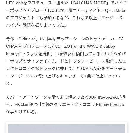
Lil’Yukichをプロデュースに迎えた「GALCHAN MODE」でハイパ
ーポップへアプローチしたほか、覆面アーティスト・Qiezi Mabo
のプロジェクトにも参加するなど、これまで以上にエッジー ＆
ハイプな話題を振りまいてきた。
今作「Girlfriend」は日本語ラップ・シーンのヒットメーカーDJ
CHARIをプロデュースに迎え、ZOT on the WAVE & dubby
bunnyがトラックを提供。いま彼女が傾倒しているというハイパ
ーポップのサイファイなムードとトラップ・ビートを融合したエ
レクトロニックなトラックに乗せて、揺れる乙女心をオートチュ
ーン・ボーカルで歌い上げるキャッチーな1曲に仕上がってい
る。
カバー・アートワークは予てより親交のあるJUN INAGAWAが担
当。MVは前作に引き続きクリエティブ・ユニットtsuchifumazu
が手がけている。