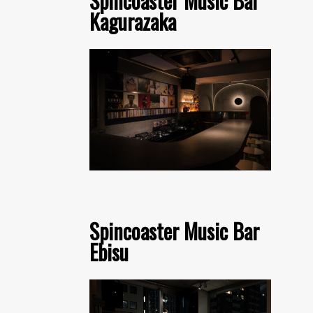
Spincoaster Music Bar
Kagurazaka
Spincoaster Music Bar
Ebisu