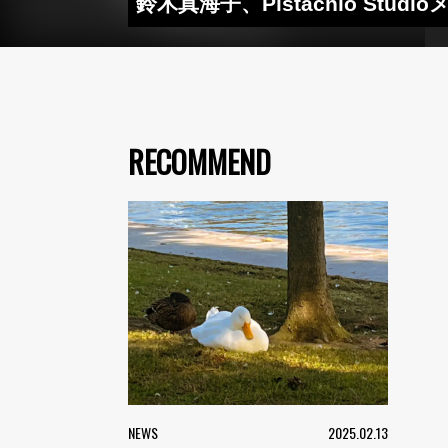
鈴木真海子、Pistachio Stu
RECOMMEND
NEWS
2025.02.13