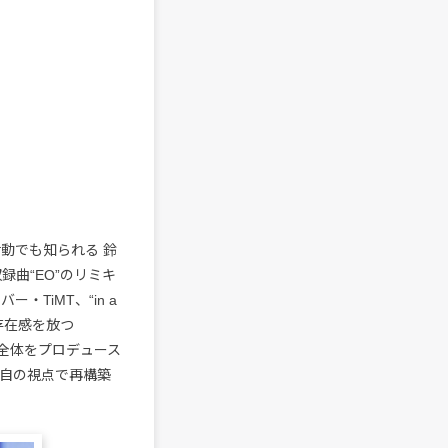
ての活動でも知られる 鈴
録曲“EO”のリミキ
TiMT、“in a
たる存在感を放つ
バム全体をプロデュース
を独自の視点で再構築