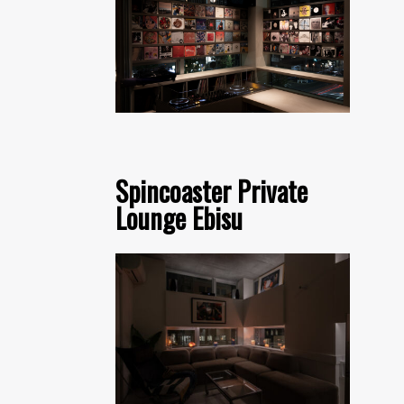
Spincoaster Private
Lounge Ebisu