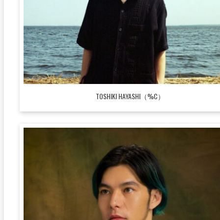
TOSHIKI HAYASHI（%C）