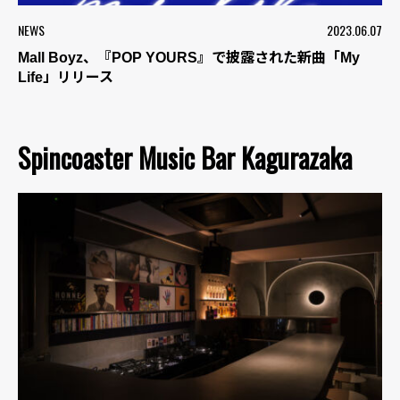
NEWS
2023.06.07
Mall Boyz、『POP YOURS』で披露された新曲「My
Life」リリース
Spincoaster Music Bar Kagurazaka