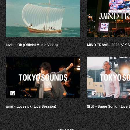
luvis – Oh (Official Music Video)
MIND TRAVEL 2023 
aimi – Lovesick (Live Session）
鋭児 – $uper $onic（Live 