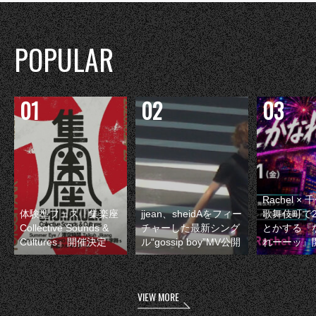
POPULAR
Rachel 
体験型フェス『集楽座
jjean、sheidAをフィー
歌舞伎町で
Collective Sounds &
チャーした最新シング
とかする『
Cultures』開催決定
ル“gossip boy”MV公開
れーーッ』
VIEW MORE