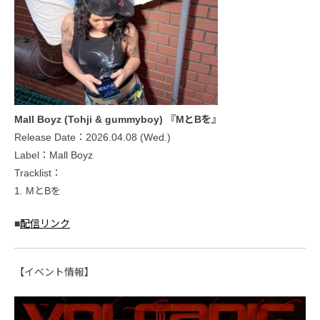
Mall Boyz (Tohji & gummyboy) 『MとBを』
Release Date：2026.04.08 (Wed.)
Label：Mall Boyz
Tracklist：
1. MとBを
■
配信リンク
【イベント情報】