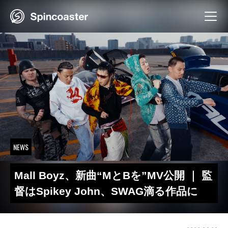
Skip
to
content
NEWS
Mall Boyz、新曲“MとBを”MV公開 ｜ 監
督はSpikey John、SWAG滴る作品に