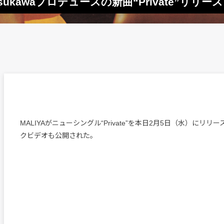
Matsukawaプロデュースの新曲“Private”リリース
MALIYAがニューシングル“Private”を本日2月5日（水）にリ
クビデオも公開された。