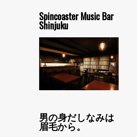
Spincoaster Music Bar
Shinjuku
男の身だしなみは
眉毛から。