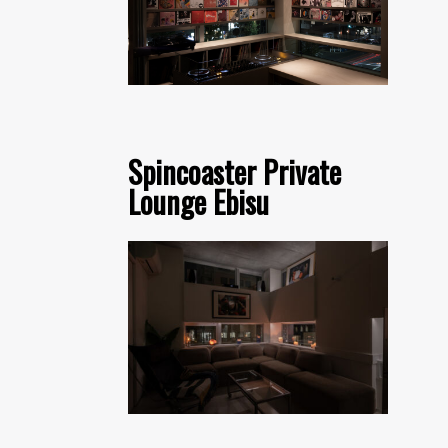
Spincoaster Private
Lounge Ebisu