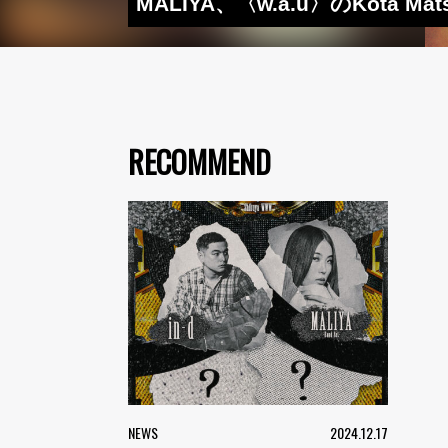
MALIYA、〈w.a.u〉のKota 
RECOMMEND
NEWS
2024.12.17