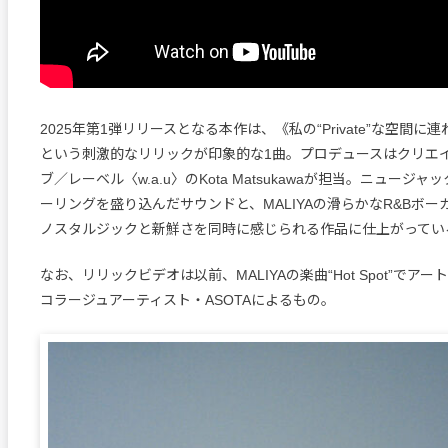
2025年第1弾リリースとなる本作は、《私の“Private”な空間
という刺激的なリリックが印象的な1曲。プロデュースはクリエ
ブ／レーベル〈w.a.u〉のKota Matsukawaが担当。ニュージ
ーリングを盛り込んだサウンドと、MALIYAの滑らかなR&Bボ
ノスタルジックと新鮮さを同時に感じられる作品に仕上がってい
なお、リリックビデオは以前、MALIYAの楽曲“Hot Spot”でア
コラージュアーティスト・ASOTAによるもの。