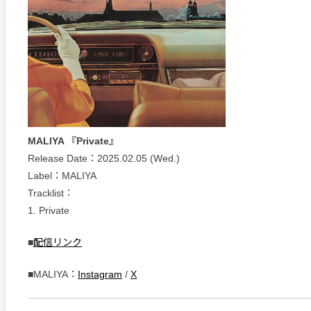
MALIYA 『Private』
Release Date：2025.02.05 (Wed.)
Label：MALIYA
Tracklist：
1. Private
■
配信リンク
■MALIYA：
Instagram
/
X