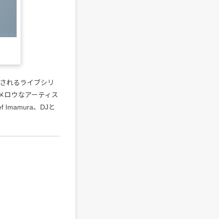
催されるライブシリ
つメロウなアーティス
 Imamura、DJと