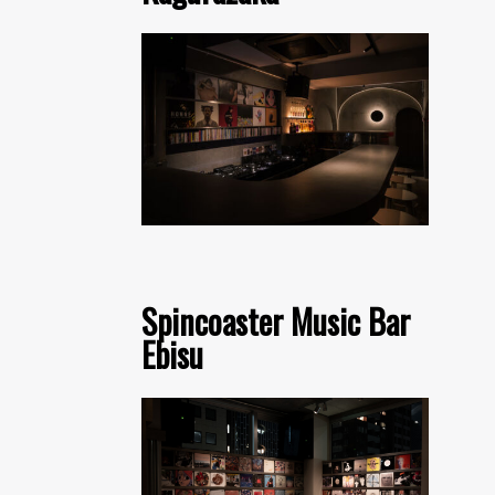
Spincoaster Music Bar
Ebisu