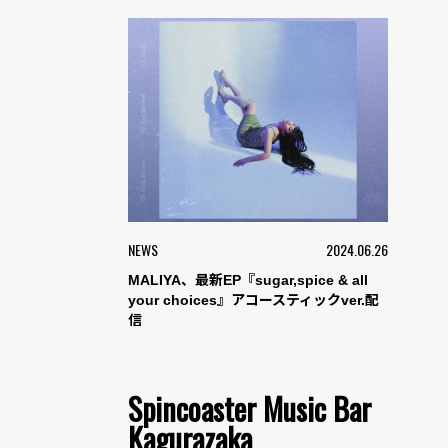
NEWS
2024.06.26
MALIYA、最新EP『sugar,spice & all
your choices』アコースティックver.配
信
Spincoaster Music Bar
Kagurazaka