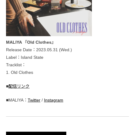
MALIYA 『Old Clothes』
Release Date：2023.05.31 (Wed.)
Label：Island State
Tracklist：
1. Old Clothes
■
配信リンク
■MALIYA：
Twitter
/
Instagram