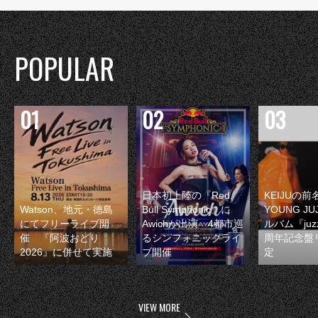
POPULAR
日本初上陸の『Red
KEIJUの
Watson、地元・徳島
Bull Symphonic』に
YOUNG JU
にてフリーライブ開
Awichが出演 4都市巡
ルバム『juzz
催 『阿波おどり
るシンフォニックライ
周年記念盤
2026』に併せて実施
ブ開催
定
VIEW MORE