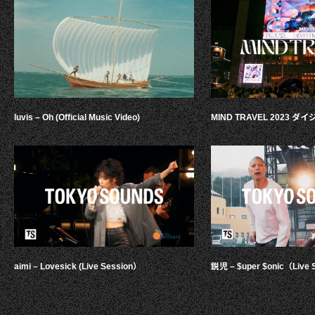
luvis – Oh (Official Music Video)
MIND TRAVEL 2023 
aimi – Lovesick (Live Session）
鋭児 – $uper $onic（Live 