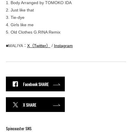
1. Body Arranged by TOMOKO IDA
2. Just like that
3. Tie-dye
4. Girls like me
5. Old Clothes G.RINA Remix
■MALIYA：
X（Twitter）
/
Instagram
Facebook SHARE
X SHARE
Spincoaster SNS