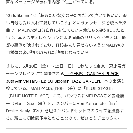
直なメッセージが伝わる内容に仕上がっている。
“Girls like me”は「私みたいな女の子たちだって泣いてもいい、弱
い自分も受け入れて愛していこう」というメッセージを歌った楽
曲で、MALIYAが自分自身にも伝えたい言葉たちを歌詞にしたと
いう。本人のディレクションによる同曲のリリックビデオは、撮
影の裏側が映されており、普段あまり見せないようなMALIYAの
自然体の姿が切り取られた映像となっている。
さらに、5月10日（金）〜12日（日）にわたって東京・恵比寿ガ
ーデンプレイスにて開催される
『~YEBISU GARDEN PLACE
30th Anniversary~ EBISU Bloomin’ JAZZ GARDEN』
への出演も
控えている。MALIYAは5月10日（金）に「BLUE STAGE」
（BLUE NOTE PLACE）にて、バンマスにMELRAWこと安藤康
平（Mani., Sax., Gt.）を、メンバーにRen Yamamoto（Ba.）、
Desire Nealy（Ds.）を迎えたバンドセットでのライブを披露す
る。新曲も初披露予定とのことなので、ぜひともチェックを。