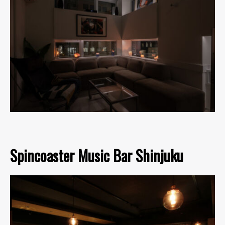
Spincoaster Music Bar Shinjuku