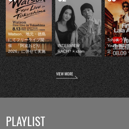
Watson、地元・徳島
にてフリーライブ開
Tohjiのラ
催 『阿波おどり
INTERVIEW ｜
YouTube
2026』に併せて実施
RACH? × idom
定
VIEW MORE
PLAYLIST