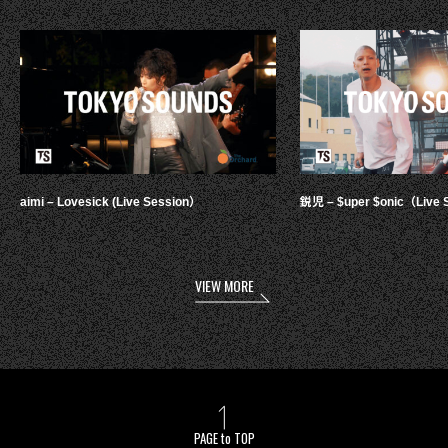
aimi – Lovesick (Live Session）
鋭児 – $uper $onic（Live 
VIEW MORE
PAGE to TOP