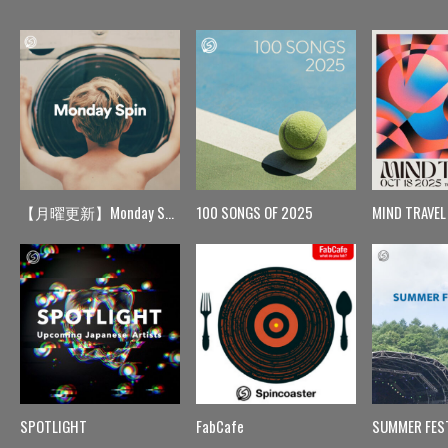
【月曜更新】Monday Spin
100 SONGS OF 2025
MIND TRAVEL
SPOTLIGHT
FabCafe
SUMMER FES