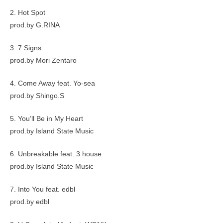
2. Hot Spot
prod.by G.RINA
3. 7 Signs
prod.by Mori Zentaro
4. Come Away feat. Yo-sea
prod.by Shingo.S
5. You’ll Be in My Heart
prod.by Island State Music
6. Unbreakable feat. 3 house
prod.by Island State Music
7. Into You feat. edbl
prod.by edbl