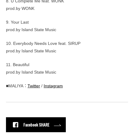
8. U Complete Me feat. WONK
prod.by WONK
9. Your Last
prod.by Island State Music
10. Everybody Needs Love feat. SIRUP
prod.by Island State Music
11. Beautiful
prod.by Island State Music
■MALIYA：
Twitter
/
Instagram
Facebook SHARE