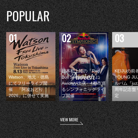
POPULAR
日本初上陸の『Red
KEIJUの
Watson、地元・徳島
Bull Symphonic』に
YOUNG JU
にてフリーライブ開
Awichが出演 4都市巡
ルバム『juzz
催 『阿波おどり
るシンフォニックライ
周年記念盤
2026』に併せて実施
ブ開催
定
VIEW MORE