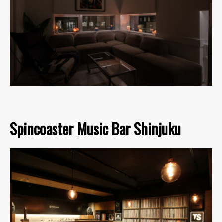
Spincoaster Music Bar Shinjuku