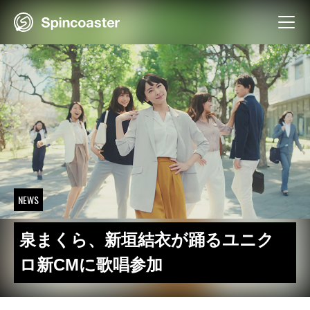
Skip
to
content
NEWS
泉まくら、新垣結衣が踊るユニク
ロ新CMに歌唱参加