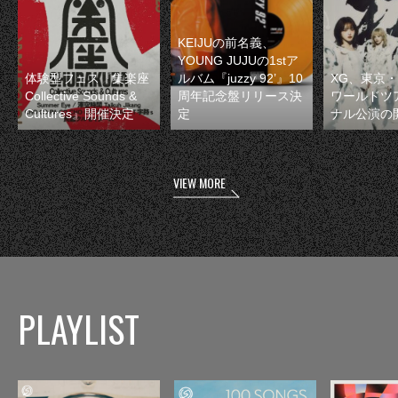
KEIJUの前名義、
YOUNG JUJUの1stア
体験型フェス『集楽座
ルバム『juzzy 92’』10
XG、東京
Collective Sounds &
周年記念盤リリース決
ワールドツ
Cultures』開催決定
定
ナル公演の
VIEW MORE
PLAYLIST