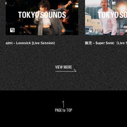
aimi – Lovesick (Live Session）
鋭児 – $uper $onic（Live 
VIEW MORE
PAGE to TOP