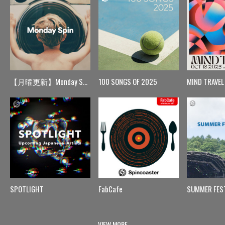
【月曜更新】Monday Spin
100 SONGS OF 2025
MIND TRAVEL
SPOTLIGHT
FabCafe
SUMMER FES
VIEW MORE