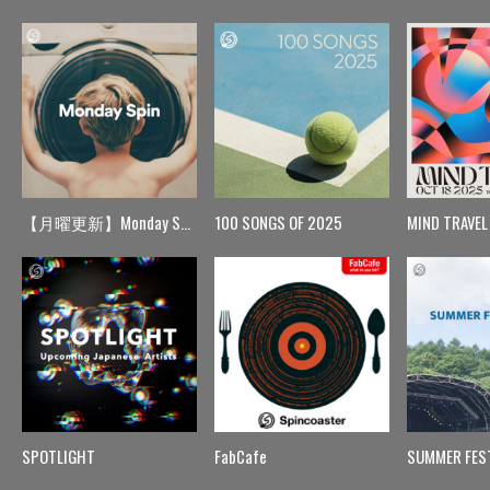
【月曜更新】Monday Spin
100 SONGS OF 2025
MIND TRAVEL
SPOTLIGHT
FabCafe
SUMMER FES