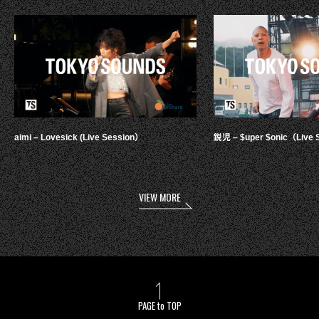
aimi – Lovesick (Live Session）
鋭児 – $uper $onic（Live 
VIEW MORE
PAGE to TOP