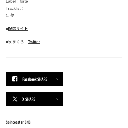
Label：forte
Tracklist：
1. 夢
■
配信サイト
■泉まくら：
Twitter
Facebook SHARE
X SHARE
Spincoaster SNS