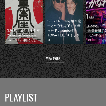
SE SO NEONが坂本龍
一との別れを通して綴
Rachel 
体験型フェス『集楽座
った“Remember!”を
歌舞伎町で
Collective Sounds &
TOWA TEIがリミック
とかする『
Cultures』開催決定
ス
れーーッ』
VIEW MORE
PLAYLIST