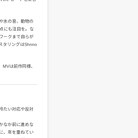
や氷の音、動物の
点にも注目を。な
ワークまで自らが
タリングはShnno
。MVは前作同様、
冷たい対応や反対
かなか前に進めな
に、年を重ねてい