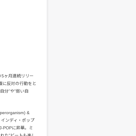
り5ヶ月連続リリー
腹に反対の行動をと
自分”や”弱い自
rorganism) &
、インディ・ポップ
-POPに昇華。ミ
れた”ビートも楽し