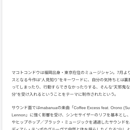
マコトコンドウは福岡出身・東京在住のミュージシャン。7月よ
スとなる今作は“人見知り”をキーワードに、自分の気持ちとは裏
ってしまったり、行動すらできなかったりする、そんな“天邪鬼な
分”を受け入れるということをテーマに制作されたという。
サウンド面ではmabanuaの楽曲「Coffee Excess feat. Orono (Supe
Lennon」に強く影響を受け、シンセサイザーのリフを基本とし
やヒップホップ／ブラック・ミュージックを通過したサウンドをJ
ディアム・テンポのグルーヴで自然と体を揺らしたくなる“少しよ