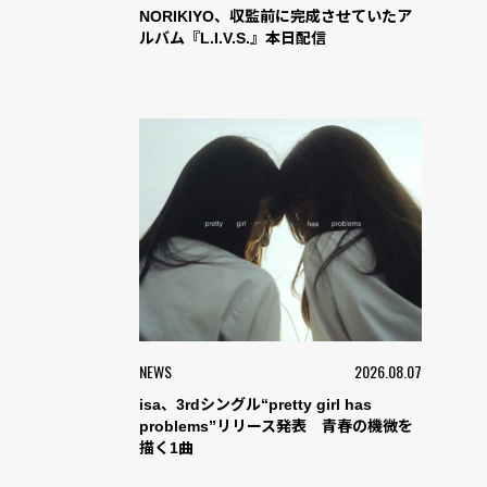
NORIKIYO、収監前に完成させていたア
ルバム『L.I.V.S.』本日配信
NEWS
2026.08.07
isa、3rdシングル“pretty girl has
problems”リリース発表 青春の機微を
描く1曲