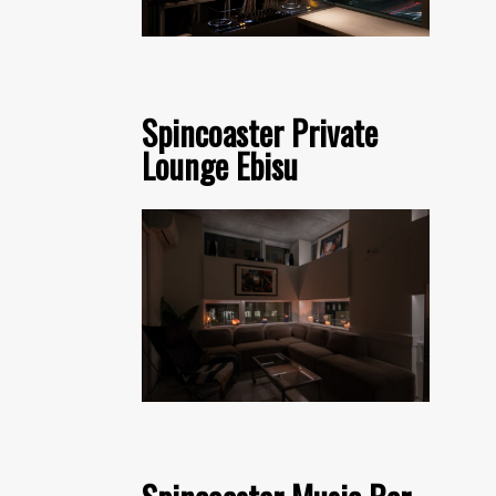
Spincoaster Private
Lounge Ebisu