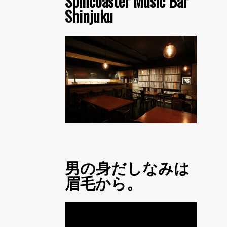
Spincoaster Music Bar
Shinjuku
男の身だしなみは
眉毛から。