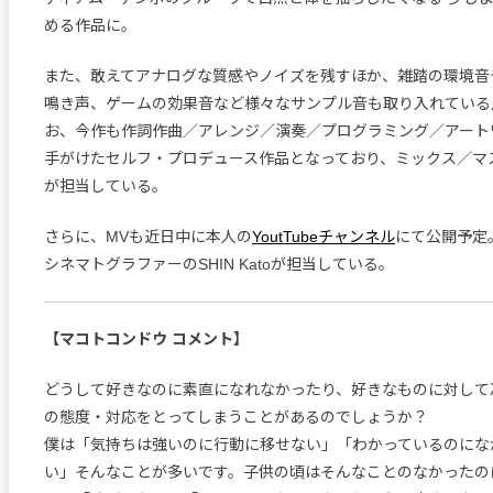
める作品に。
また、敢えてアナログな質感やノイズを残すほか、雑踏の環境音
鳴き声、ゲームの効果音など様々なサンプル音も取り入れている
お、今作も作詞作曲／アレンジ／演奏／プログラミング／アート
手がけたセルフ・プロデュース作品となっており、ミックス／マス
が担当している。
さらに、MVも近日中に本人の
YoutTubeチャンネル
にて公開予定
シネマトグラファーのSHIN Katoが担当している。
【マコトコンドウ コメント】
どうして好きなのに素直になれなかったり、好きなものに対して
の態度・対応をとってしまうことがあるのでしょうか？
僕は「気持ちは強いのに行動に移せない」「わかっているのにな
い」そんなことが多いです。子供の頃はそんなことのなかったの