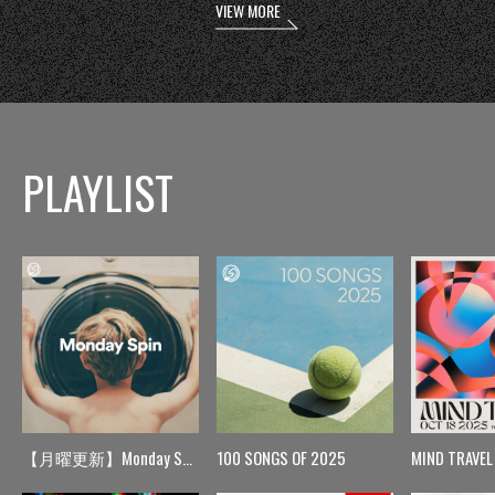
VIEW MORE
PLAYLIST
【月曜更新】Monday Spin
100 SONGS OF 2025
MIND TRAVEL