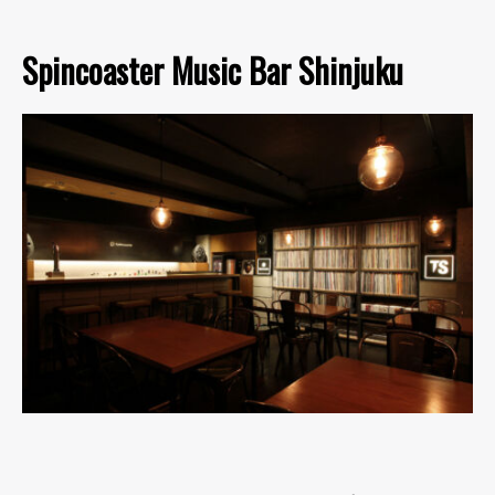
Spincoaster Music Bar Shinjuku