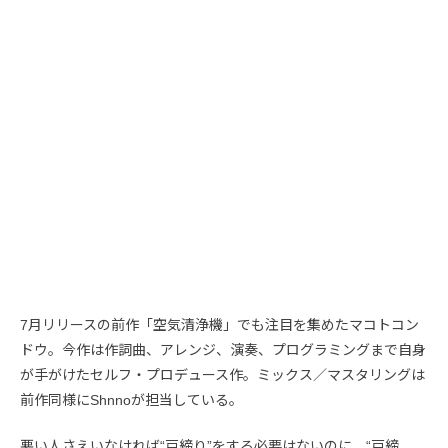
7月リリースの前作「空気清浄機」でも注目を集めたマコトコン
ドウ。今作は作詞曲、アレンジ、演奏、プログラミングまで自身
が手がけたセルフ・プロデュース作。ミックス／マスタリングは
前作同様にShnnoが担当している。
悪い人さえいなければ“戸締り”をする必要はないのに、“戸締