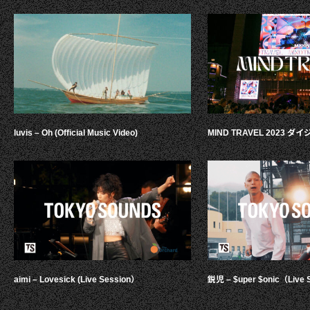
luvis – Oh (Official Music Video)
MIND TRAVEL 2023 
aimi – Lovesick (Live Session）
鋭児 – $uper $onic（Live 