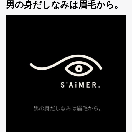
男の身だしなみは眉毛から。