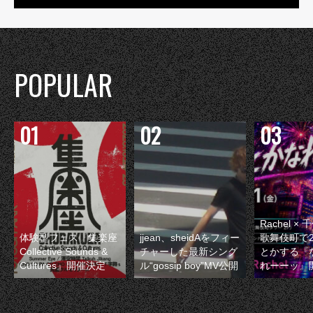
POPULAR
Rachel 
体験型フェス『集楽座
jjean、sheidAをフィー
歌舞伎町で
Collective Sounds &
チャーした最新シング
とかする『
Cultures』開催決定
ル“gossip boy”MV公開
れーーッ』