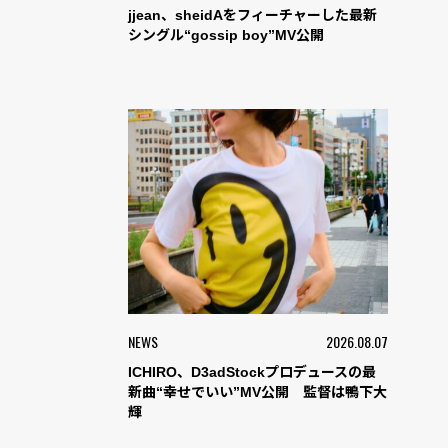
jjean、sheidAをフィーチャーした最新
シングル“gossip boy”MV公開
NEWS
2026.08.07
ICHIRO、D3adStockプロデュースの最
新曲“幸せでいい”MV公開 監督は鴨下大
輝