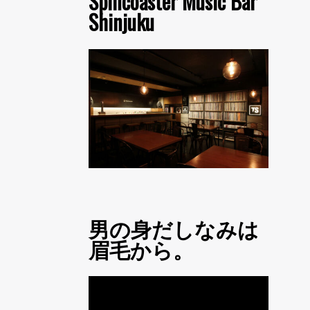
Spincoaster Music Bar
Shinjuku
男の身だしなみは
眉毛から。