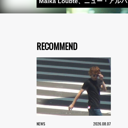
Maika Loubté、ニュー・ア
RECOMMEND
NEWS
2026.08.07