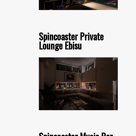
Spincoaster Private
Lounge Ebisu