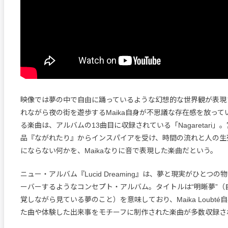
映像では夢の中で自由に踊っているような幻想的な世界観が表現
れながら夜の街を遊歩するMaika自身が不思議な存在感を放っ
る楽曲は、アルバムの13曲目に収録されている「Nagaretari
品『ながれたり』からインスパイアを受け、時間の流れと人の生
にならない何かを、Maikaなりに音で表現した楽曲だという。
ニュー・アルバム『Lucid Dreaming』は、夢と現実がひとつ
ーバーするようなコンセプト・アルバム。タイトルは“明晰夢”（
覚しながら見ている夢のこと）を意味しており、Maika Loubt
た曲や体験した出来事をモチーフに制作された楽曲が多数収録さ