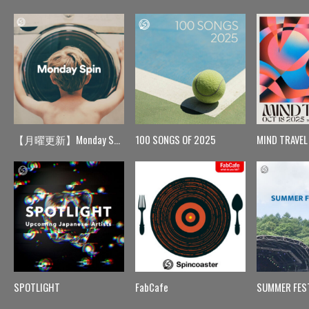
【月曜更新】Monday Spin
100 SONGS OF 2025
MIND TRAVEL
SPOTLIGHT
FabCafe
SUMMER FES