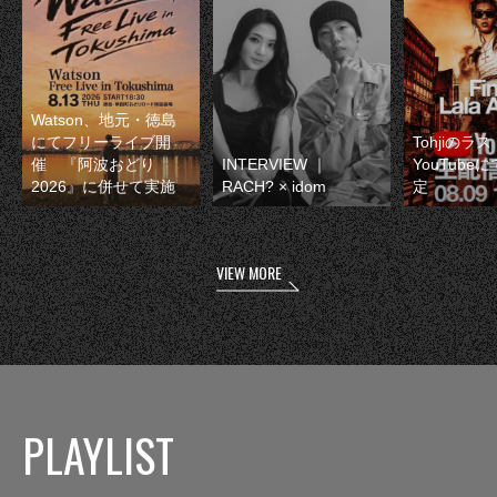
Watson、地元・徳島
にてフリーライブ開
Tohjiのラ
催 『阿波おどり
INTERVIEW ｜
YouTube
2026』に併せて実施
RACH? × idom
定
VIEW MORE
PLAYLIST