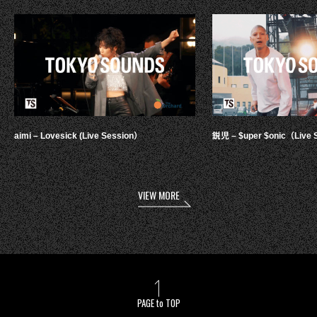
aimi – Lovesick (Live Session）
鋭児 – $uper $onic（Live 
VIEW MORE
PAGE to TOP