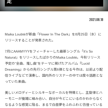
定
2021.08.18
Maika Loubtéが新曲「Flower In The Dark」を8月25日（水）に
リリースすることが発表された。
7月にAAAMYYYをフィーチャーした最新シングル「It’s So
Natural」をリリースしたばかりのMaika Loubté。今秋リリース
予定の“全曲、推し曲”をテーマに掲げたアルバム『Lucid
Dreaming』からの先行シングル第6弾となる今作は、以前より配
信ライブなどで演奏し、国内外のリスナーの中では度々話題とな
っていた楽曲。
美しいメロディーとシルキーなボーカルを特徴とし、主旋律とハ
ーモニーが複雑に絡み合い、自分が今どこにいるのかわからなく
なるような感覚に陥る、まるで白昼夢をふわふわと彷徨っている