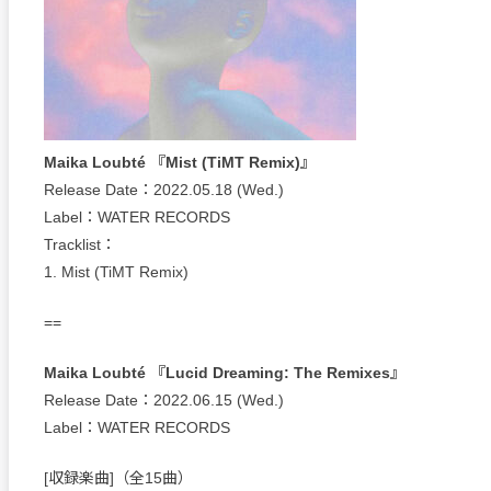
Maika Loubté 『Mist (TiMT Remix)』
Release Date：2022.05.18 (Wed.)
Label：WATER RECORDS
Tracklist：
1. Mist (TiMT Remix)
==
Maika Loubté 『Lucid Dreaming: The Remixes』
Release Date：2022.06.15 (Wed.)
Label：WATER RECORDS
[収録楽曲]（全15曲）