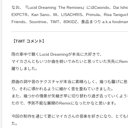
なお、『Lucid Dreaming: The Remixes』にはCwondo、Dai Ish
EXPCTR、Kan Sano、lIlI、LISACHRIS、Primula、Risa Taniguchi、
Friends、Sountrive、TiMT、80KIDZ、食品まつり a.k.a foo
【TiMT コメント】
雨の車中で聴くLucid Dreamingが本当に大好きで、
マイカさんともいつか曲を紡いでみたいと思っていた矢先にRem
躍りしました。
原曲の詞や音のテクスチャが本当に素晴らしく、幾つも朧げに思
り、それに導かれるように細かく音を重ねていきました。
また、幾つかの情景が矢継ぎ早に切り替わり過ぎ去っていくよう
たので、予測不能な展開のRemixになったかなと思います。
今回の制作を通じて更にマイカさんの音楽を好きになり、とても
た。