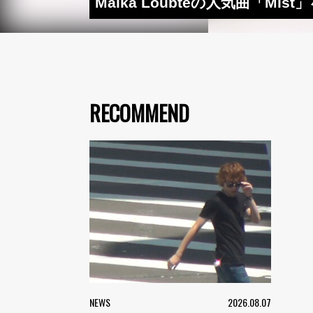
Maika Loubtéの人気曲「M
RECOMMEND
NEWS
2026.08.07