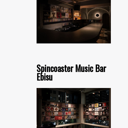
Spincoaster Music Bar
Ebisu