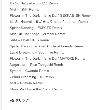
It’s So Natural – 80KIDZ Remix
Mist – TiMT Remix
Flower In The Dark – Ishio Dai ‘ GEKKA BIJIN Remix
It’s So Natural – 食品まつり a.k.a Foodman Remix
Spider Dancing – EXPCTR Remix
Kids On The Stage – ermhoi Remix
5AM – LISACHRIS Remix
Spider Dancing – Small Circle of Friends Remix
Lucid Dreaming – Sountrive Remix
Flower In The Dark – Ishio Dai ‘ MAYOKE Remix
Nagaretari – Risa Taniguchi Remix
System – Cwondo Remix
Zenbu Dreaming – lIlI Remix
Mist – Primula Remix
Show Me How – Kan Sano Remix
■
配信リンク