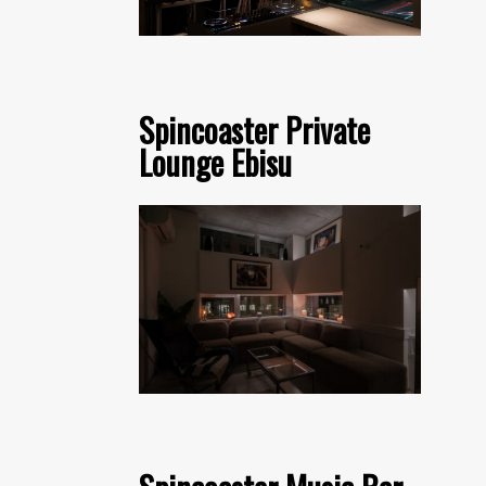
Spincoaster Private
Lounge Ebisu