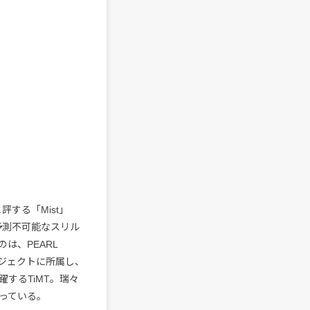
評する「Mist」
予測不可能なスリル
は、PEARL
／プロジェクトに所属し、
するTiMT。瑞々
っている。