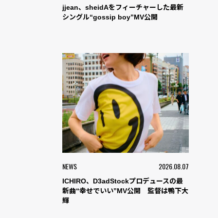
jjean、sheidAをフィーチャーした最新
シングル“gossip boy”MV公開
NEWS
2026.08.07
ICHIRO、D3adStockプロデュースの最
新曲“幸せでいい”MV公開 監督は鴨下大
輝