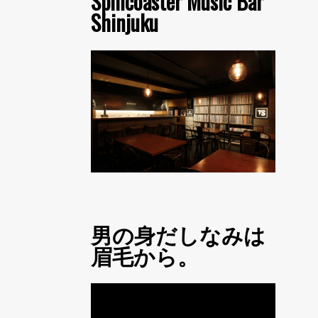
Spincoaster Music Bar
Shinjuku
男の身だしなみは
眉毛から。