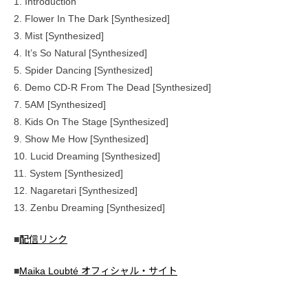
1. Introduction
2. Flower In The Dark [Synthesized]
3. Mist [Synthesized]
4. It’s So Natural [Synthesized]
5. Spider Dancing [Synthesized]
6. Demo CD-R From The Dead [Synthesized]
7. 5AM [Synthesized]
8. Kids On The Stage [Synthesized]
9. Show Me How [Synthesized]
10. Lucid Dreaming [Synthesized]
11. System [Synthesized]
12. Nagaretari [Synthesized]
13. Zenbu Dreaming [Synthesized]
■
配信リンク
■
Maika Loubté オフィシャル・サイト