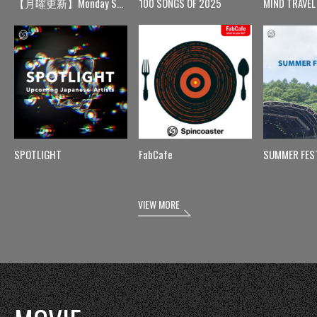
【月曜更新】Monday Spin
100 SONGS OF 2025
MIND TRAVEL
SPOTLIGHT
FabCafe
SUMMER FES
VIEW MORE