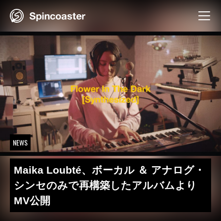
Skip
to
content
NEWS
Maika Loubté、ボーカル ＆ アナログ・
シンセのみで再構築したアルバムより
MV公開