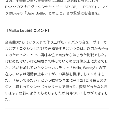
なお、本楽曲の主な使用機材は1983年の名機とも言われる
Rolandのアナログ・シンセサイザー「JX-3P」「PG200」、マイ
クはBlueの「Baby Bottle」とのこと。音の質感にも注目を。
【Maika Loubté コメント】
全楽曲0からミックスまで作り上げたアルバムの音を、ヴォーカ
ルとアナログシンセだけで再構築するというのは、以前からやっ
てみたかったことで、興味本位で自分からはじめた挑戦でした。
はじめたはいいけど完成まで持っていくのは想像以上に大変でし
た。私が参加していたシンセカルテット「Hello, Wendy!」の存
在も、いまは活動休止中ですがこの実験を後押ししてくれまし
た。「聴いてみたい」という欲望のままに今年2月ごろ毎日スタ
ジオに籠もってシンセばっかり一人で録って、変態だったなと思
います。修行のようでもありましたが納得のいくものができまし
た。