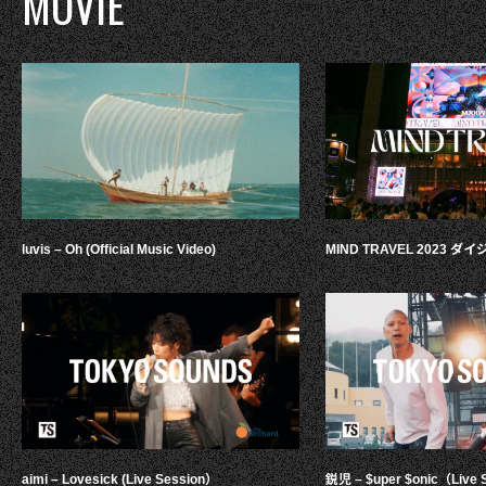
MOVIE
luvis – Oh (Official Music Video)
MIND TRAVEL 2023 
aimi – Lovesick (Live Session）
鋭児 – $uper $onic（Live 