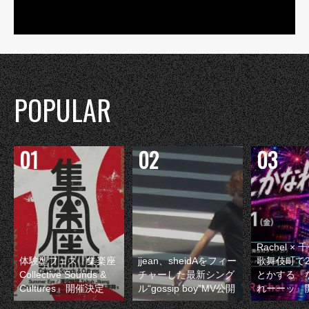
POPULAR
Rachel 
体験型フェス『集楽座
jjean、sheidAをフィー
歌舞伎町で
Collective Sounds &
チャーした最新シング
とかする『
Cultures』開催決定
ル“gossip boy”MV公開
れーーッ』