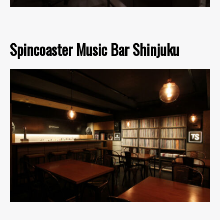
Spincoaster Music Bar Shinjuku