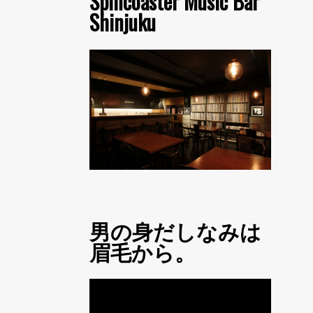
Spincoaster Music Bar
Shinjuku
男の身だしなみは
眉毛から。