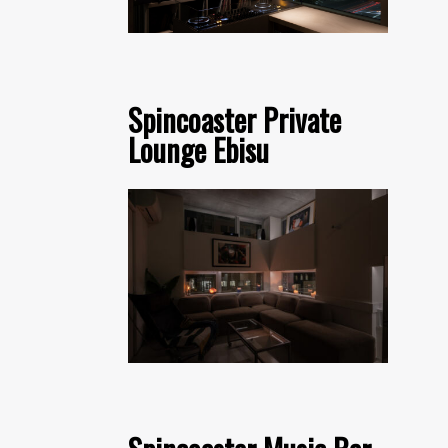
Spincoaster Private
Lounge Ebisu