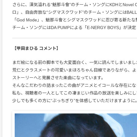
さらに、漢気溢れる“魅那斗會”のチーム・ソングにKDHとNovel 
ロ」、自由奔放な“シグマスクワッド”のチーム・ソングにはBALLIS
「God Mode」、魅那斗會とシグマスクワッドに忍び寄る新たな勢力
チーム・ソングにはDA PUMPによる「E-NERGY BOYS」が決
【甲田まひる コメント】
まだ絵になる前の脚本でも大変面白く、一気に読んでしまいまし
荒仁とクラスメートの可愛いまほろちゃん目線でありながら、よ
ストーリーへと発展させた楽曲になっています。
そんなこだわりの詰まったこの曲がアニメとイコールな存在にな
私も、視聴者の一人としてこの凄まじい作品の放送を楽しみにし
少しでも多くの方に“ぶっちぎり”を体感していただけますように