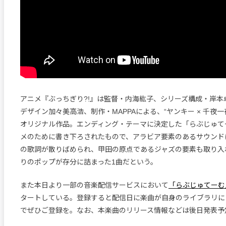
アニメ『ぶっちぎり?!』は監督・内海紘子、シリーズ構成・岸本
デザイン加々美高浩、制作・MAPPAによる、“ヤンキー × 千夜
オリジナル作品。エンディング・テーマに決定した「らぶじゅて
メのために書き下ろされたもので、アラビア要素のあるサウンド
の歌詞が散りばめられ、甲田の原点であるジャズの要素も取り入
りのポップが存分に詰まった1曲だという。
また本日より一部の音楽配信サービスにおいて
「らぶじゅてーむ
タートしている。登録すると配信日に楽曲が自身のライブラリに
でぜひご登録を。なお、本楽曲のリリース情報などは後日発表予