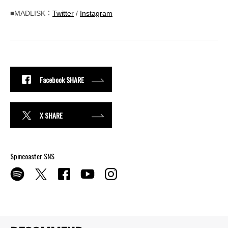
■MADLISK：
Twitter
/
Instagram
Facebook SHARE
X SHARE
Spincoaster SNS