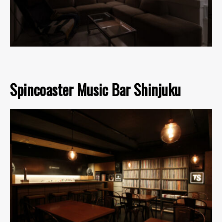
Spincoaster Music Bar Shinjuku