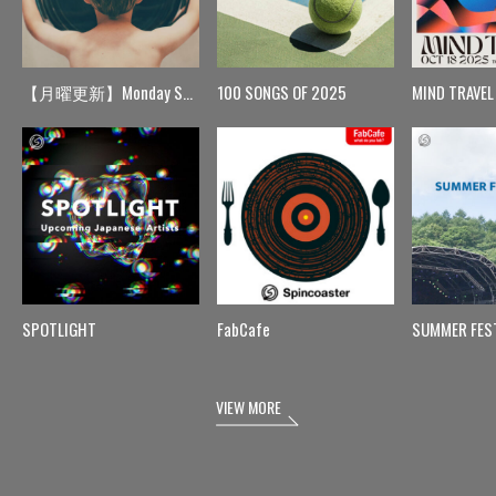
【月曜更新】Monday Spin
100 SONGS OF 2025
MIND TRAVEL
SPOTLIGHT
FabCafe
SUMMER FES
VIEW MORE