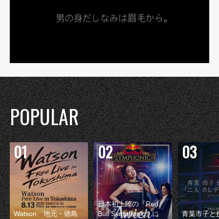
POPULAR
日本初上陸の『Red
Watson、地元・徳島
Bull Symphonic』に
青葉市子と