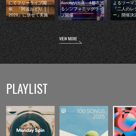
にてフリーライブ開
Awichが出演 4都市巡
よるツーマ
催 『阿波おどり
るシンフォニックライ
『二人のレ
2026』に併せて実施
ブ開催
ー』開催決
VIEW MORE
PLAYLIST