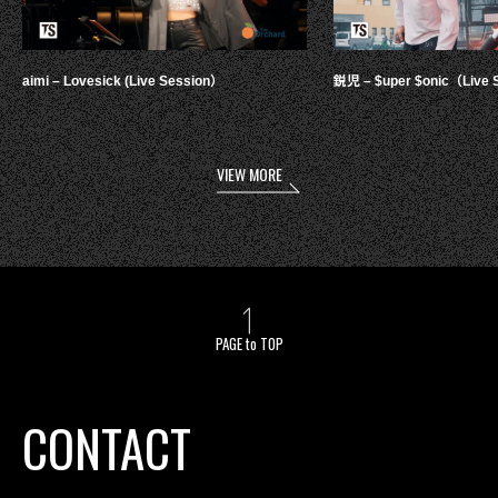
aimi – Lovesick (Live Session）
鋭児 – $uper $onic（Live 
VIEW MORE
PAGE to TOP
CONTACT