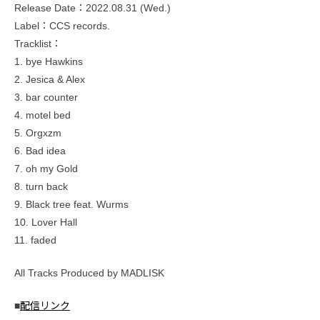
Release Date：2022.08.31 (Wed.)
Label：CCS records.
Tracklist：
1. bye Hawkins
2. Jesica & Alex
3. bar counter
4. motel bed
5. Orgxzm
6. Bad idea
7. oh my Gold
8. turn back
9. Black tree feat. Wurms
10. Lover Hall
11. faded
All Tracks Produced by MADLISK
■
配信リンク