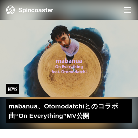
Skip
to
content
NEWS
mabanua、Otomodatchiとのコラボ
曲“On Everything”MV公開