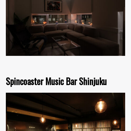
Spincoaster Music Bar Shinjuku