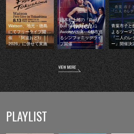
日本初上陸の『Red
Watson、地元・徳島
Bull Symphonic』に
青葉市子と
にてフリーライブ開
Awichが出演 4都市巡
よるツーマ
催 『阿波おどり
るシンフォニックライ
『二人のレ
2026』に併せて実施
ブ開催
ー』開催決
VIEW MORE
PLAYLIST