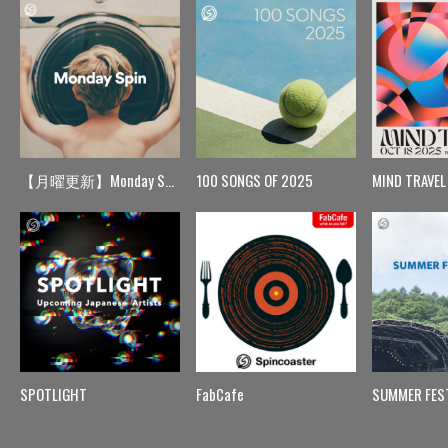
【月曜更新】Monday Spin
100 SONGS OF 2025
MIND TRAVEL
SPOTLIGHT
FabCafe
SUMMER FES