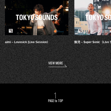
aimi – Lovesick (Live Session）
鋭児 – $uper $onic（Live 
VIEW MORE
PAGE to TOP