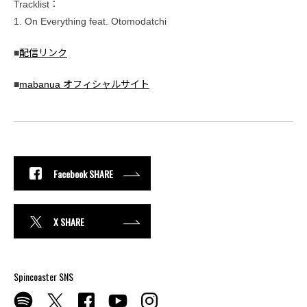
Tracklist：
1. On Everything feat. Otomodatchi
■
配信リンク
■
mabanua オフィシャルサイト
Facebook SHARE
X SHARE
Spincoaster SNS