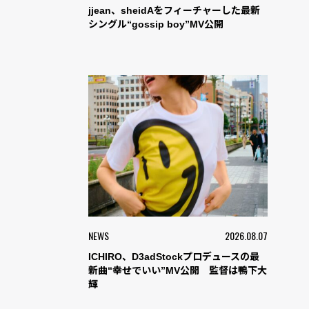
jjean、sheidAをフィーチャーした最新
シングル“gossip boy”MV公開
NEWS
2026.08.07
ICHIRO、D3adStockプロデュースの最
新曲“幸せでいい”MV公開 監督は鴨下大
輝