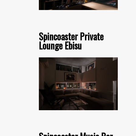
Spincoaster Private
Lounge Ebisu