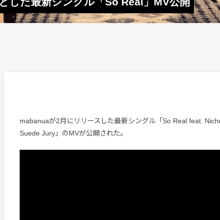
とした最新シングル「So Real」MV公開
mabanuaが2月にリリースした最新シングル「So Real feat. Nichola
Suede Jury」のMVが公開された。