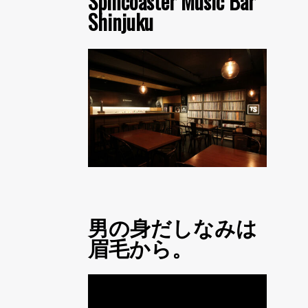
Spincoaster Music Bar
Shinjuku
男の身だしなみは
眉毛から。