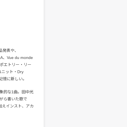
作品発表や、
ue du monde
、ポエトリー・リー
ニット・Dry
とも記憶に新しい。
象的な1曲。田中光
ながら書いた歌で
に加えインスト、アカ