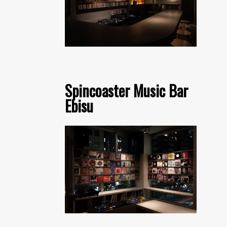
Spincoaster Music Bar
Ebisu