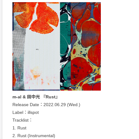
m-al & 田中光 『Rust』
Release Date：2022.06.29 (Wed.)
Label：illspot
Tracklist：
1. Rust
2. Rust (Instrumental)