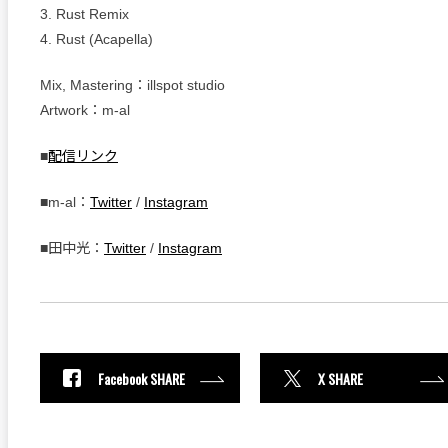
3. Rust Remix
4. Rust (Acapella)
Mix, Mastering：illspot studio
Artwork：m-al
■
配信リンク
■m-al：
Twitter
/
Instagram
■田中光：
Twitter
/
Instagram
Facebook SHARE
X SHARE