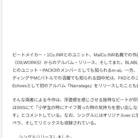
ビートメイカー・1Co.INRとのユニット、MalCo.INR名義での
〈OILWORKS〉からのアルバム・リリース、そしてまた、BLABLA、V
とのユニット・PACK3のメンバーとしても知られるm-al。一方
ディングやMCバトルでの活躍でも知られる田中光は、FKDとのユ
Echoesとして初のアルバム『Narratage』をリリースしたこ
そんな両者による今作は、浮遊感を感じさせる独特なビートが印
はSNSにて「小学生の時にナイフ買った時の気持ちを思い出し
す」とコメントしている。なお、シングルにはオリジナルver.
ペラ、そしてリミックスも収録されている。
シングルリリースしました。