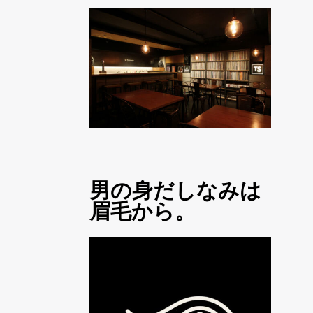
男の身だしなみは
眉毛から。