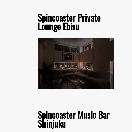
Spincoaster Private
Lounge Ebisu
Spincoaster Music Bar
Shinjuku