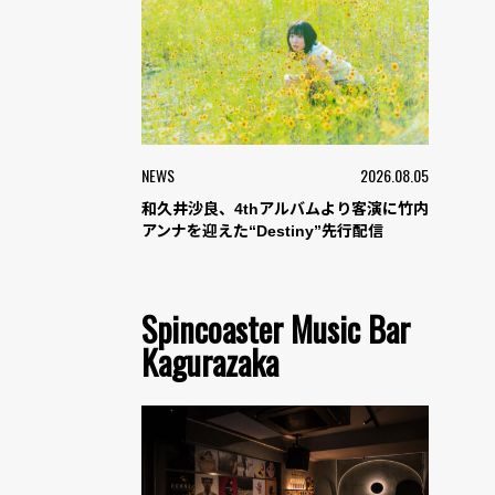
NEWS
2026.08.05
和久井沙良、4thアルバムより客演に竹内
アンナを迎えた“Destiny”先行配信
Spincoaster Music Bar
Kagurazaka