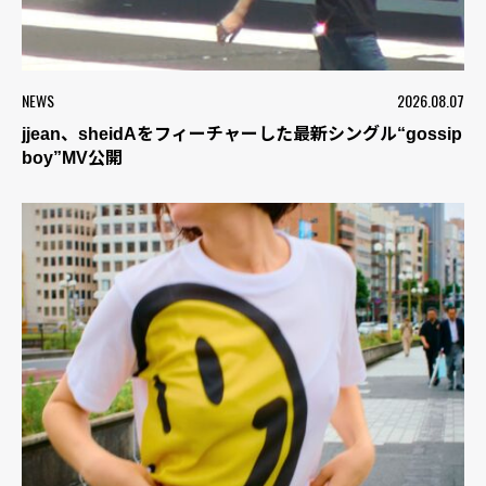
NEWS
2026.08.07
jjean、sheidAをフィーチャーした最新シングル“gossip
boy”MV公開