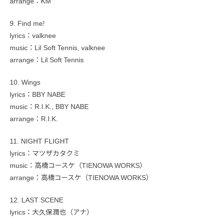
arrange：KM
9. Find me!
lyrics：valknee
music：Lil Soft Tennis, valknee
arrange：Lil Soft Tennis
10. Wings
lyrics：BBY NABE
music：R.I.K., BBY NABE
arrange：R.I.K.
11. NIGHT FLIGHT
lyrics：マツザカタクミ
music：高橋コースケ（TIENOWA WORKS）
arrange：高橋コースケ（TIENOWA WORKS）
12. LAST SCENE
lyrics：大久保潤也（アナ）