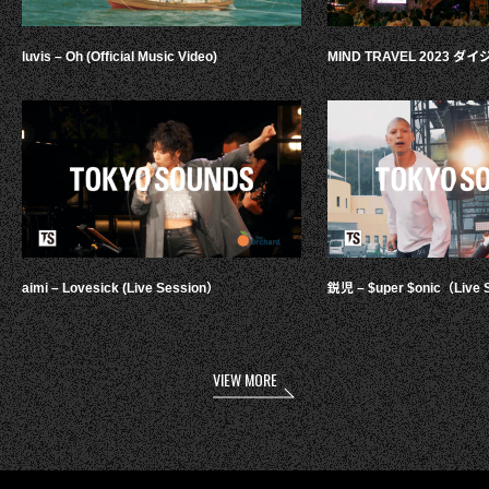
luvis – Oh (Official Music Video)
MIND TRAVEL 2023 
aimi – Lovesick (Live Session）
鋭児 – $uper $onic（Live 
VIEW MORE