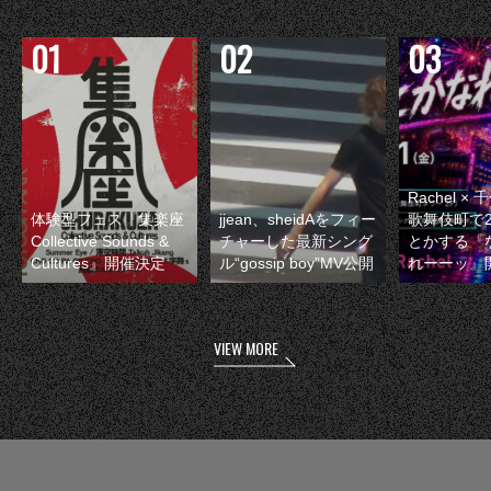
Rachel 
体験型フェス『集楽座
jjean、sheidAをフィー
歌舞伎町で
Collective Sounds &
チャーした最新シング
とかする『
Cultures』開催決定
ル“gossip boy”MV公開
れーーッ』
VIEW MORE