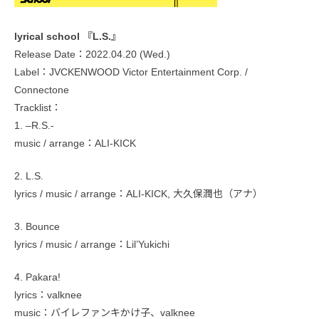
lyrical school 『L.S.』
Release Date：2022.04.20 (Wed.)
Label：JVCKENWOOD Victor Entertainment Corp. /
Connectone
Tracklist：
1. –R.S.-
music / arrange：ALI-KICK
2. L.S.
lyrics / music / arrange：ALI-KICK, 大久保潤也（アナ）
3. Bounce
lyrics / music / arrange：Lil’Yukichi
4. Pakara!
lyrics：valknee
music：バイレファンキかけ子、valknee