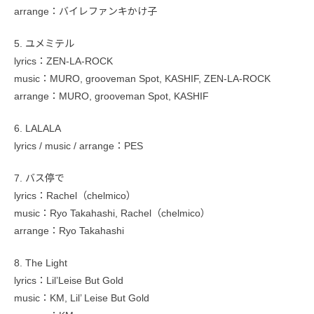
arrange：バイレファンキかけ子
5. ユメミテル
lyrics：ZEN-LA-ROCK
music：MURO, grooveman Spot, KASHIF, ZEN-LA-ROCK
arrange：MURO, grooveman Spot, KASHIF
6. LALALA
lyrics / music / arrange：PES
7. バス停で
lyrics：Rachel（chelmico）
music：Ryo Takahashi, Rachel（chelmico）
arrange：Ryo Takahashi
8. The Light
lyrics：Lil’Leise But Gold
music：KM, Lil’ Leise But Gold