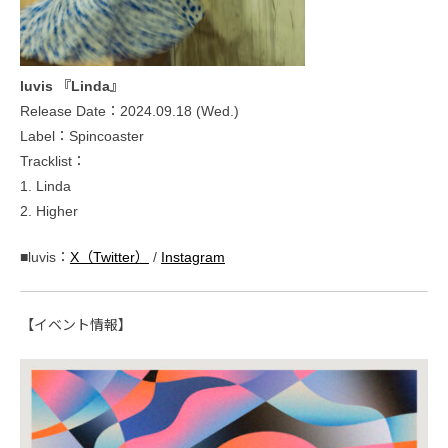
luvis 『Linda』
Release Date：2024.09.18 (Wed.)
Label：Spincoaster
Tracklist：
1. Linda
2. Higher
■luvis：
X（Twitter）
/
Instagram
【イベント情報】