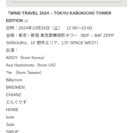
『MIND TRAVEL 2024 – TOKYU KABUKICHO TOWER
EDITION -』
日時：2024年10月26日（土） 12:00〜23:00
会場：東京・新宿 東急歌舞伎町タワー（B2F – B4F ZEPP
SHINJUKU、1F 野外エリア、17F SPACE WEST）
出演：
ADOY（from Korea）
Ace Hashimoto（from US）
?te （from Taiwan）
Billyrrom
BREIMEN
CHIANZ
どんぐりず
HOME
luvis
Sala
SIRUP