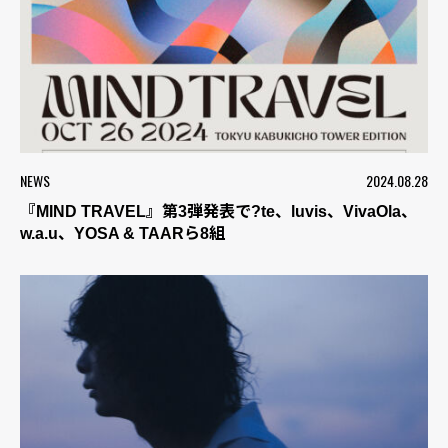
NEWS
2024.08.28
『MIND TRAVEL』第3弾発表で?te、luvis、VivaOla、
w.a.u、YOSA & TAARら8組