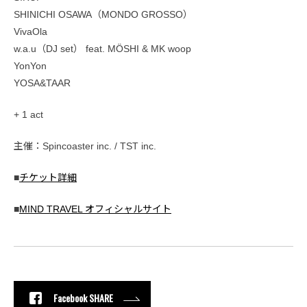
SHINICHI OSAWA（MONDO GROSSO）
VivaOla
w.a.u（DJ set） feat. MÖSHI & MK woop
YonYon
YOSA&TAAR
+ 1 act
主催：Spincoaster inc. / TST inc.
■
チケット詳細
■
MIND TRAVEL オフィシャルサイト
Facebook SHARE