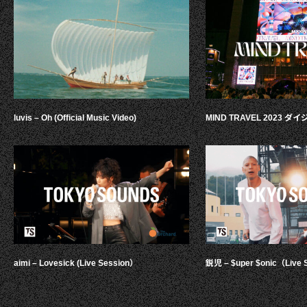
luvis – Oh (Official Music Video)
MIND TRAVEL 2023 
aimi – Lovesick (Live Session）
鋭児 – $uper $onic（Live 