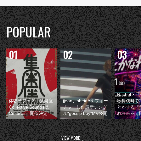
POPULAR
Rachel 
体験型フェス『集楽座
jjean、sheidAをフィー
歌舞伎町で
Collective Sounds &
チャーした最新シング
とかする『
Cultures』開催決定
ル“gossip boy”MV公開
れーーッ』
VIEW MORE