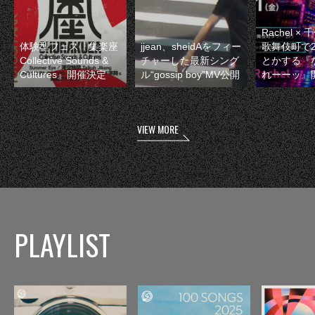
Rachel 
体験型フェス『集楽座
jjean、sheidAをフィー
歌舞伎町で
Collective Sounds &
チャーした最新シング
とかする『
Cultures』開催決定
ル“gossip boy”MV公開
れーーッ』
VIEW MORE
PLAYLIST