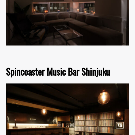
Spincoaster Music Bar Shinjuku