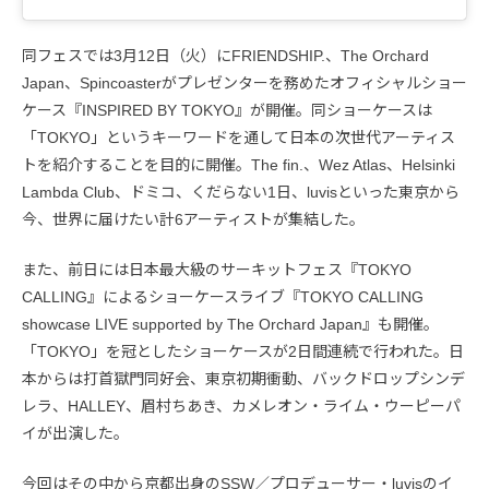
同フェスでは3月12日（火）にFRIENDSHIP.、The Orchard
Japan、Spincoasterがプレゼンターを務めたオフィシャルショー
ケース『INSPIRED BY TOKYO』が開催。同ショーケースは
「TOKYO」というキーワードを通して日本の次世代アーティス
トを紹介することを目的に開催。The fin.、Wez Atlas、Helsinki
Lambda Club、ドミコ、くだらない1日、luvisといった東京から
今、世界に届けたい計6アーティストが集結した。
また、前日には日本最大級のサーキットフェス『TOKYO
CALLING』によるショーケースライブ『TOKYO CALLING
showcase LIVE supported by The Orchard Japan』も開催。
「TOKYO」を冠としたショーケースが2日間連続で行われた。日
本からは打首獄門同好会、東京初期衝動、バックドロップシンデ
レラ、HALLEY、眉村ちあき、カメレオン・ライム・ウーピーパ
イが出演した。
今回はその中から京都出身のSSW／プロデューサー・luvisのイ