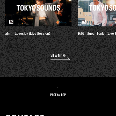
aimi – Lovesick (Live Session）
鋭児 – $uper $onic（Live 
VIEW MORE
PAGE to TOP