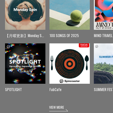
【月曜更新】Monday Spin
100 SONGS OF 2025
MIND TRAVEL
SPOTLIGHT
FabCafe
SUMMER FES
VIEW MORE