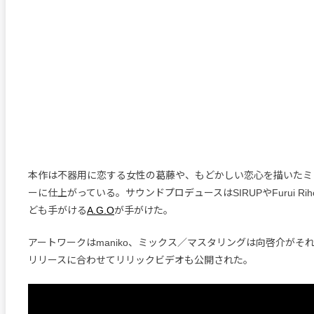
本作は不器用に恋する女性の葛藤や、もどかしい恋心を描いたミ
ーに仕上がっている。サウンドプロデュースはSIRUPやFurui Riho、
ども手がける
A.G.O
が手がけた。
アートワークはmaniko、ミックス／マスタリングは向啓介がそ
リリースに合わせてリリックビデオも公開された。