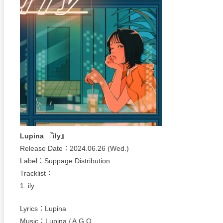
Lupina 『ily』
Release Date：2024.06.26 (Wed.)
Label：Suppage Distribution
Tracklist：
1. ily
Lyrics：Lupina
Music：Lupina / A.G.O