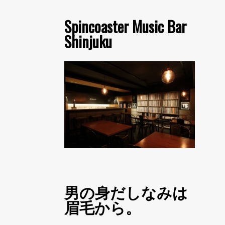
Spincoaster Music Bar
Shinjuku
男の身だしなみは
眉毛から。