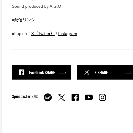
Sound produced by A.G.O
■
配信リンク
■Lupina：
X（Twitter）
/
Instagram
Facebook SHARE
X SHARE
Spincoaster SNS