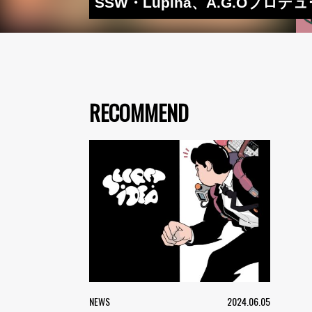
SSW・Lupina、A.G.Oプロデ
RECOMMEND
NEWS
2024.06.05