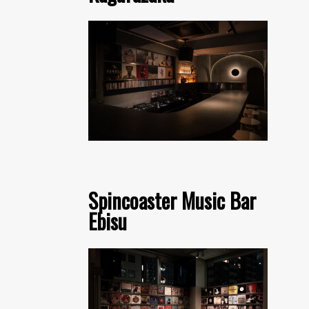
Spincoaster Music Bar
Ebisu