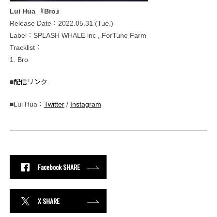
Lui Hua 『Bro』
Release Date：2022.05.31 (Tue.)
Label：SPLASH WHALE inc , ForTune Farm
Tracklist：
1. Bro
■
配信リンク
■Lui Hua：
Twitter
/
Instagram
Facebook SHARE
X SHARE