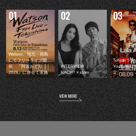
Watson、地元・徳島
にてフリーライブ開
Tohjiのラ
催 『阿波おどり
INTERVIEW ｜
YouTube
2026』に併せて実施
RACH? × idom
定
VIEW MORE