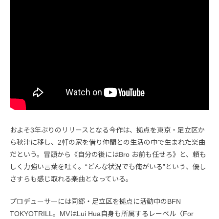
およそ3年ぶりのリリースとなる今作は、拠点を東京・足立区か
ら秋津に移し、2軒の家を借り仲間との生活の中で生まれた楽曲
だという。冒頭から《自分の後にはBro お前も任せろ》と、頼も
しく力強い言葉を吐く。“どんな状況でも俺がいる”という、優し
さすらも感じ取れる楽曲となっている。
プロデューサーには同郷・足立区を拠点に活動中のBFN
TOKYOTRILL。MVはLui Hua自身も所属するレーベル〈For