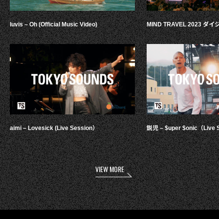
luvis – Oh (Official Music Video)
MIND TRAVEL 2023 
aimi – Lovesick (Live Session）
鋭児 – $uper $onic（Live 
VIEW MORE