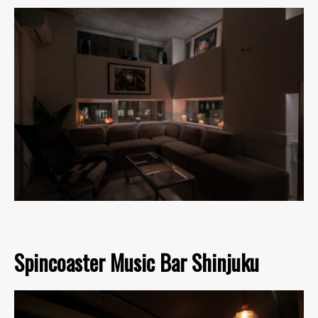
Spincoaster Music Bar Shinjuku