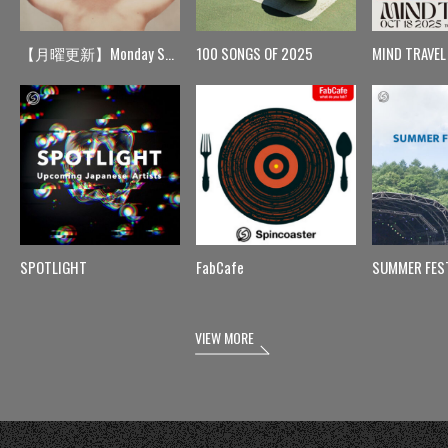
【月曜更新】Monday Spin
100 SONGS OF 2025
MIND TRAVEL
SPOTLIGHT
FabCafe
SUMMER FES
VIEW MORE