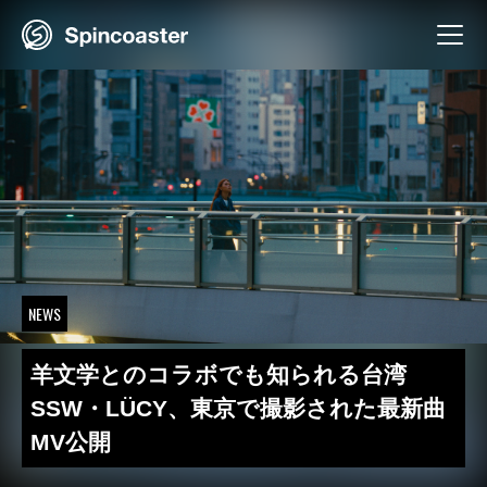
Skip
to
content
NEWS
羊文学とのコラボでも知られる台湾
SSW・LÜCY、東京で撮影された最新曲
MV公開