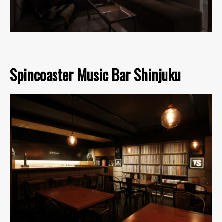
Spincoaster Music Bar Shinjuku