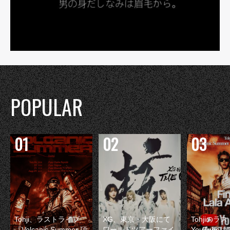
POPULAR
Tohji、ラストライブ
XG、東京・大阪にて
Tohjiのラ
『Volcanic Summer 頂
ワールドツアーファイ
YouTube