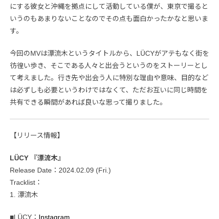
にする彼女と沖縄を拠点にして活動している僕が、東京で撮ると
いうのもあまりないことなのでその点も面白かったかなと思いま
す。
今回のMVは漂流木というタイトルから、LÜCYがアテもなく街を
彷徨い歩き、そこである人々と出会うというのをストーリーとし
て考えました。行き先や出会う人に特別な理由や意味、目的など
は必ずしも必要というわけではなくて、ただお互いに同じ時間を
共有できる瞬間があれば良いな思って撮りました。
【リリース情報】
LÜCY 『漂流木』
Release Date：2024.02.09 (Fri.)
Tracklist：
1. 漂流木
■LÜCY：
Instagram