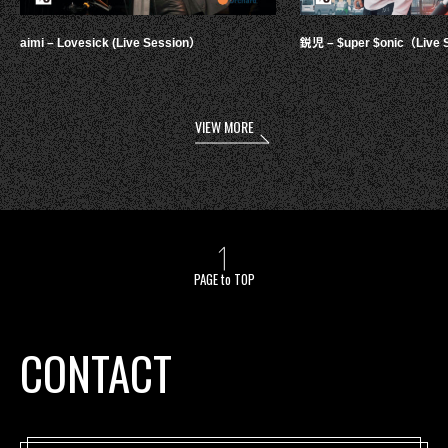
aimi – Lovesick (Live Session）
鋭児 – $uper $onic（Live 
VIEW MORE
PAGE to TOP
CONTACT