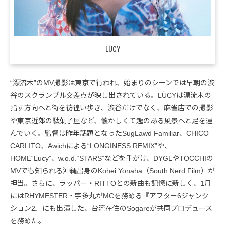
LÜCY
“漂流木”のMV撮影は東京で行われ、始まりのシーンでは早朝の渋
谷のスクランブル交差点が映し出されている。LÜCYは漂流木の
指す方向へと街を彷徨い歩き、渋谷だけでなく、麻雀店での撮影
や東京近郊の駄菓子屋など、懐かしくて趣のある風景へと足を運
んでいく。監督は昨年話題となったSugLawd Familiar、CHICO
CARLITO、Awichによる“LONGINESS REMIX”や、
HOME“Lucy”、w.o.d.“STARS”などを手がけ、DYGLやTOCCHIの
MVでも知られる沖縄出身のKohei Yonaha（South Nerd Film）が
担当。さらに、ラッパー・RITTOとの新曲も記憶に新しく、1月
にはRHYMESTER・宇多丸がMCを務める『アフター6ジャンク
ション2』にも出演した、台湾在住のSogareが共同プロデュース
を務めた。