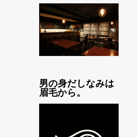
男の身だしなみは
眉毛から。