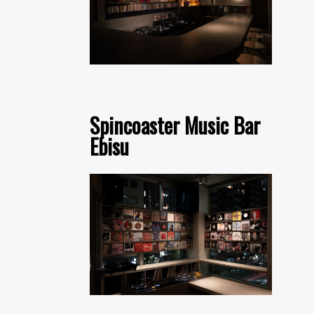
Spincoaster Music Bar
Ebisu