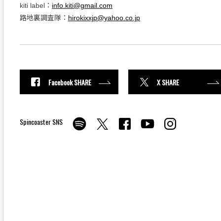
kiti label：
info.kiti@gmail.com
路地裏調査隊：
hirokixxjp@yahoo.co.jp
Facebook SHARE
X SHARE
Spincoaster SNS