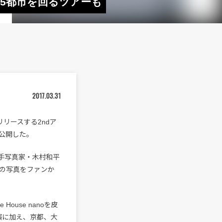
国5都市を回るツアーも
2017.03.31
リースする2ndア
を公開した。
手写真家・木村和平
の写真をファンか
ouse nanoを皮
演に加え、京都、大