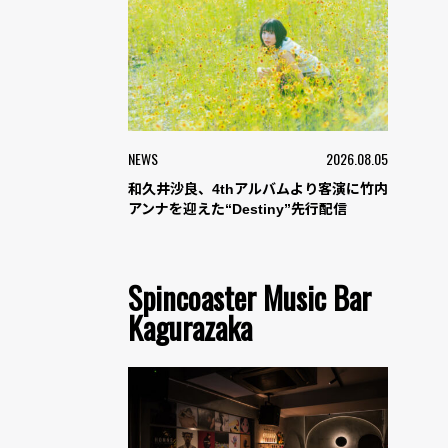
NEWS
2026.08.05
和久井沙良、4thアルバムより客演に竹内
アンナを迎えた“Destiny”先行配信
Spincoaster Music Bar
Kagurazaka