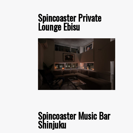
Spincoaster Private
Lounge Ebisu
Spincoaster Music Bar
Shinjuku