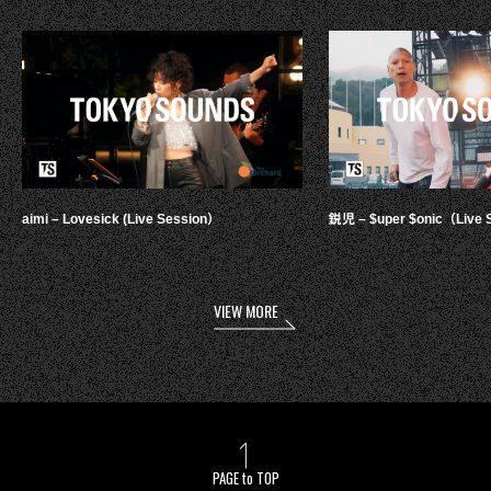
aimi – Lovesick (Live Session）
鋭児 – $uper $onic（Live 
VIEW MORE
PAGE to TOP