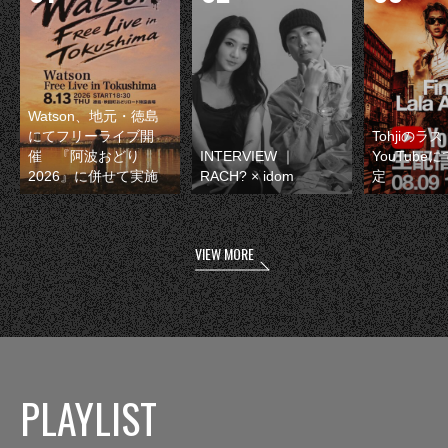
Watson、地元・徳島
にてフリーライブ開
Tohjiのラ
催 『阿波おどり
INTERVIEW ｜
YouTube
2026』に併せて実施
RACH? × idom
定
VIEW MORE
PLAYLIST