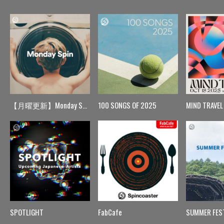
【月曜更新】Monday Spin
100 SONGS OF 2025
MIND TRAVEL
SPOTLIGHT
FabCafe
SUMMER FES