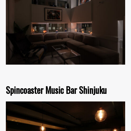
Spincoaster Music Bar Shinjuku