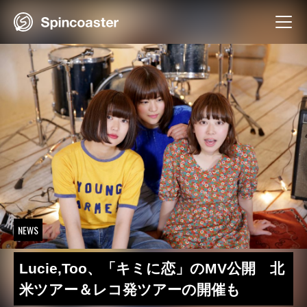
Skip
to
content
NEWS
Lucie,Too、「キミに恋」のMV公開 北
米ツアー＆レコ発ツアーの開催も