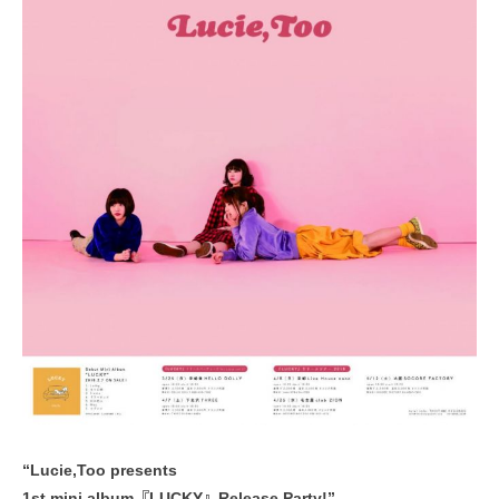
“Lucie,Too presents
1st mini album『LUCKY』Release Party!”