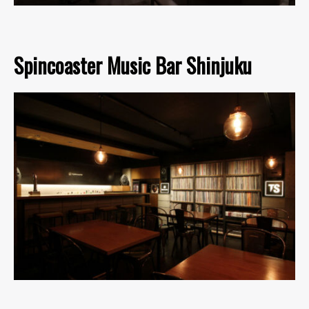
Spincoaster Music Bar Shinjuku