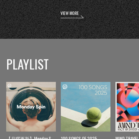
VIEW MORE
PLAYLIST
【月曜更新】Monday Spin
100 SONGS OF 2025
MIND TRAVEL