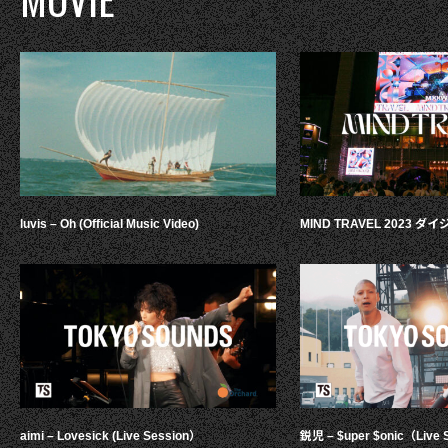
luvis – Oh (Official Music Video)
MIND TRAVEL 2023 
aimi – Lovesick (Live Session）
鋭児 – $uper $onic（Live 