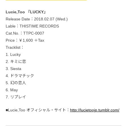
Lucie,Too 『LUCKY』
Release Date：2018.02.07 (Wed.)
Lable：THISTIME RECORDS
Cat.No.：TTPC-0007
Price：￥1,600 ＋Tax
Tracklist：
1. Lucky
2. キミに恋
3. Siesta
4. ドラマチック
5. 幻の恋人
6. May
7. リプレイ
■Lucie,Too オフィシャル・サイト：
http://lucietoojp.tumblr.com/