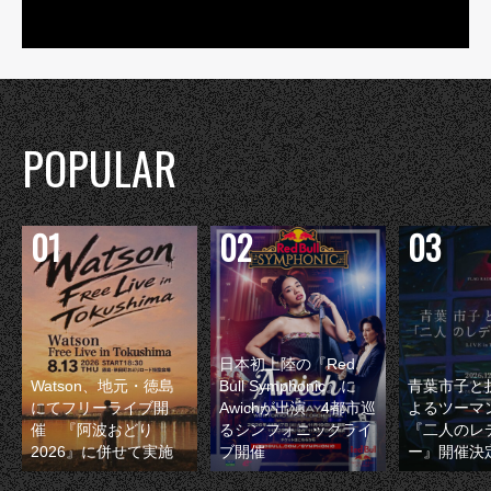
POPULAR
日本初上陸の『Red
Watson、地元・徳島
Bull Symphonic』に
青葉市子と
にてフリーライブ開
Awichが出演 4都市巡
よるツーマ
催 『阿波おどり
るシンフォニックライ
『二人のレ
2026』に併せて実施
ブ開催
ー』開催決