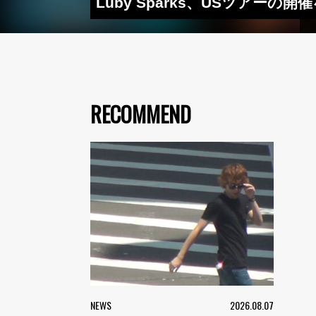
Luby Sparks、USツアーの開催
RECOMMEND
NEWS
2026.08.07