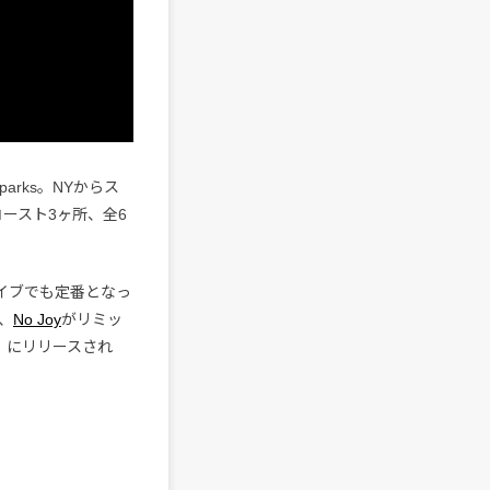
arks。NYからス
ースト3ヶ所、全6
、ライブでも定番となっ
、
No Joy
がリミッ
日（水）にリリースされ