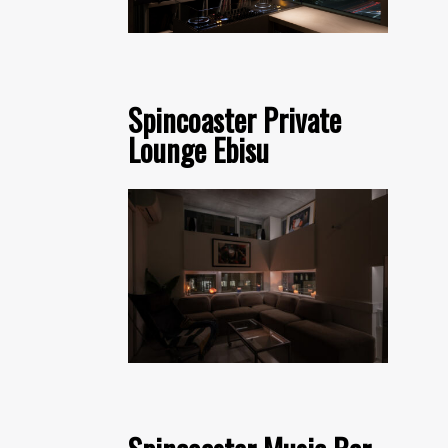
Spincoaster Private
Lounge Ebisu