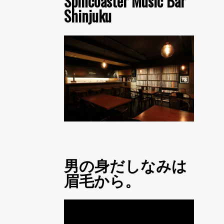
Spincoaster Music Bar
Shinjuku
男の身だしなみは
眉毛から。