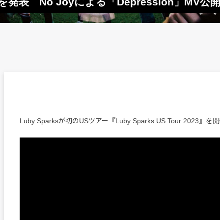
を発表 No Joyによる「Depression」MV公
Luby Sparksが初のUSツアー『Luby Sparks US Tour 2023