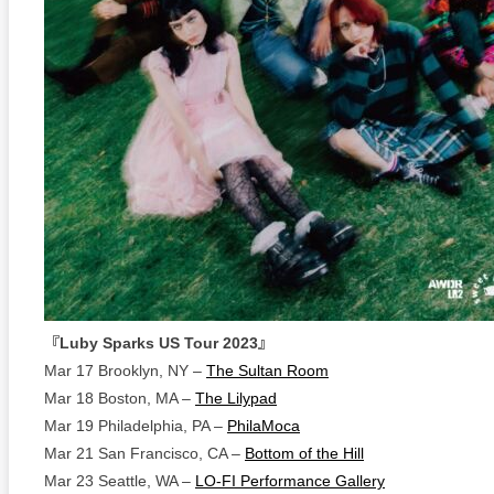
『Luby Sparks US Tour 2023』
Mar 17 Brooklyn, NY –
The Sultan Room
Mar 18 Boston, MA –
The Lilypad
Mar 19 Philadelphia, PA –
PhilaMoca
Mar 21 San Francisco, CA –
Bottom of the Hill
Mar 23 Seattle, WA –
LO-FI Performance Gallery