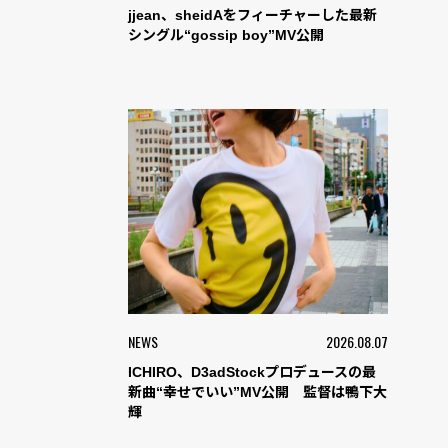
jjean、sheidAをフィーチャーした最新
シングル“gossip boy”MV公開
NEWS
2026.08.07
ICHIRO、D3adStockプロデュースの最
新曲“幸せでいい”MV公開 監督は鴨下大
輝